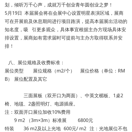
划，倾听万千心声，成就万千创业青年圆创业之梦！
5月19日 本届展会将在会展中心设置明星表演区域，展商
可在开展前及休息期间进行项目路演，提高本届展出活动的
知名度，吸 引更多观众，具体事宜根据主办方现场具体安
排设置，展商如有需求届时可提前与主办方取得联系并安
排！
八、展位规格及收费标准：
展位类型
展位规格（m2/个）
展位价格（单位：RM
B）
展位配置及其它
三面展板（双开口为两面）、中英文楣板、1桌2
椅、地毯、2盏照明灯、电源插座。
注：双面开口展位加收10%费用
9 m2 （3m×3m）标准展
6800元
特装
36 m2及以上光地
600元/ m2
注：光地展位不包