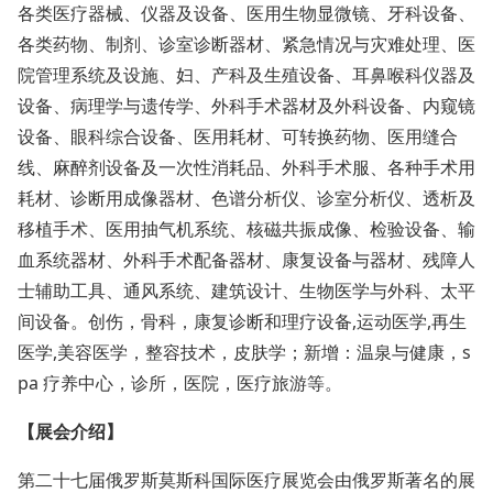
各类医疗器械、仪器及设备、医用生物显微镜、牙科设备、
各类
药物
、制剂、诊室诊断器材、紧急情况与灾难处理、
医
院
管理系统及设施、妇、产科及生殖设备、耳鼻喉科仪器及
设备、病理学与遗传学、外科
手术
器材及外科设备、内窥镜
设备、眼科综合设备、医用耗材、可转换
药物
、医用缝合
线、麻醉剂设备及一次性消耗品、外科
手术
服、各种
手术
用
耗材、诊断用成像器材、色谱分析仪、诊室分析仪、透析及
移植
手术
、医用抽气机系统、核磁共振成像、检验设备、输
血系统器材、外科
手术
配备器材、康复设备与器材、残障人
士辅助工具、通风系统、建筑设计、生物医学与外科、太平
间设备。创伤，骨科，康复诊断和理疗设备,运动医学,再生
医学,美容医学，整容技术，皮肤学；新增：温泉与健康，s
pa 疗养中心，诊所，医院，医疗旅游等。
【展会介绍】
第二十七届俄罗斯莫斯科国际医疗展览会由俄罗斯著名的展