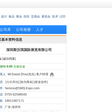
设计
食品
展会
供应
交易会
展览会
技术
LED
公司库
公司相册
人才
司基本资料信息
深圳斯沃琪国际展览有限公司
[诚信档案]
缴纳
0.00
元保证金
系人
Mr.David.Zhou(先生) 客户经理
员
[
当前离线
]
[加为商友]
[发送信件]
件
Service@SWQ-Expo.com
话
0755-82598040
机
18811887171
区
广东-深圳市