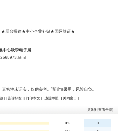
订★展台搭建★中小企业补贴★国际签证★
会展中心秋季电子展
2568973.html
，真实性未证实，仅供参考。请谨慎采用，风险自负。
藏
] [
告诉好友
] [
打印本文
] [
违规举报
] [
关闭窗口
]
共
0
条 [查看全部]