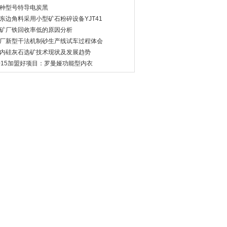
种型号特导电炭黑
东边角料采用小型矿石粉碎设备YJT41
矿厂铁回收率低的原因分析
厂新型干法机制砂生产线试车过程体会
内硅灰石选矿技术现状及发展趋势
015加盟好项目：罗曼娅功能型内衣