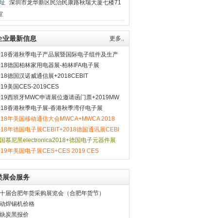
址
深圳市龙华新区民治民康路秋瑞大厦七楼71
室
企业最新信息
更多..
018香港秋季电子产品展暨国际电子组件及生产
术博览会
018德国柏林家用电器展-柏林IFA电子展
018德国汉诺威通信展+2018CEBIT
019美国CES-2019CES
019西班牙MWC申请展位邀请函门票+2019MW
通信展
018香港秋季电子展-香港秋季湾仔电子展
018年美国移动通信大会MWCA+MWCA 2018
018年德国电子展CEBIT+2018德国通讯展CEBI
国慕尼黑electronica2018+德国电子元器件展
019年美国电子展CES+CES 2019 CES
类展会服务
十届合肥年货采购展览会（合肥年货节）
动焊锡机价格
炔炭黑报价