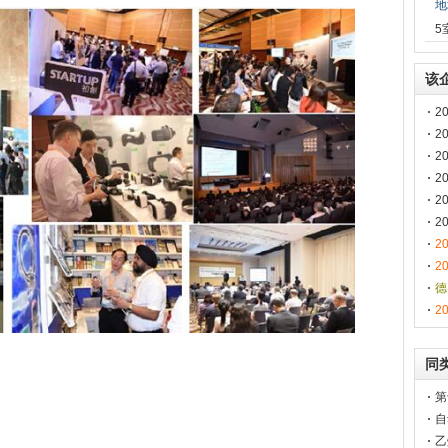
地
5
该
2
技
2
2
2
2
C
2
2
2
T
德
2
同
第
自
乙