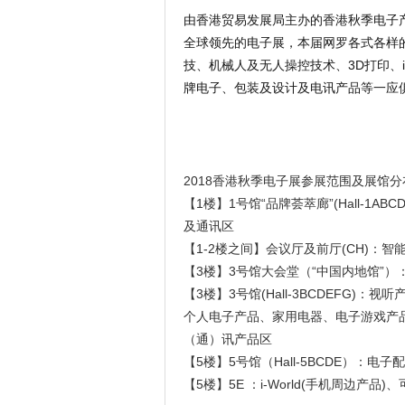
由香港贸易发展局主办的香港秋季电子产
全球领先的电子展，本届网罗各式各样
技、机械人及无人操控技术、3D打印、i
牌电子、包装及设计及电讯产品等一应
2018香港秋季电子展参展范围及展馆分
【1楼】1号馆“品牌荟萃廊”(Hall-
及通讯区
【1-2楼之间】会议厅及前厅(CH)：
【3楼】3号馆大会堂（“中国内地馆”）
【3楼】3号馆(Hall-3BCDEFG
个人电子产品、家用电器、电子游戏产
（通）讯产品区
【5楼】5号馆（Hall-5BCDE）：电
【5楼】5E ：i-World(手机周边产