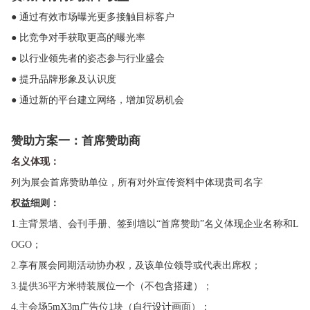
● 通过有效市场曝光更多接触目标客户
● 比竞争对手获取更高的曝光率
● 以行业领先者的姿态参与行业盛会
● 提升品牌形象及认识度
● 通过新的平台建立网络，增加贸易机会
赞助方案一：首席赞助商
名义体现：
列为展会首席赞助单位，所有对外宣传资料中体现贵司名字
权益细则：
1.主背景墙、会刊手册、签到墙以“首席赞助”名义体现企业名称和L
OGO；
2.享有展会同期活动协办权，及该单位领导或代表出席权；
3.提供36平方米特装展位一个（不包含搭建）；
4.主会场5mX3m广告位1块（自行设计画面）；