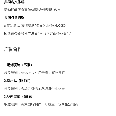
共同名义体现
:
活动期间所有宣传体现
友情赞助
”
名义
“
共同权益细则
:
签到墙以
“
友情赞助
”
名义体现企业
LOGO
a.
微信公众号推广发文
1
次（内容由企业提供）
b.
广告合作
场外喷绘（不限）
1.
权益细则：
尺寸广告牌，室外放置
4m×2m
指示贴（限
1
家）
2.
权益细则：会场导引指示系统附企业标语
场内展架（限
8
家）
3.
权益细则：商家自行制作，可放置于场内指定地点