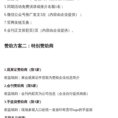
5.同期活动免费演讲或推介名额1名；
6.微信公众号推广发文3次（内容由企业提供）；
7.官网友链互换；
8.会刊正文前彩页1页（内容由企业提供）。
赞助方案二：特别赞助商
观展证赞助商（限
1
家）
1.
权益细则：展会观展证件背面为赞助企业信息简介
会刊赞助商（限
5
家）
2.
权益细则：会刊内彩页为公司信息（企业自行提供画面）
手提袋赞助商（限
1
家）
3.
权益细则：现场参观入口处统一发放印有贵司
的手提袋
logo
共同名义体现