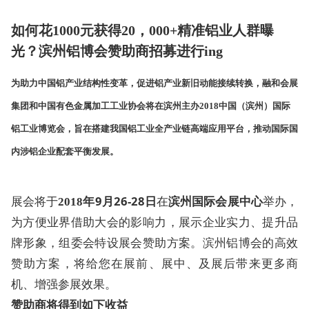
如何花
1000元获得20，000+精准铝业人群曝
光？滨州铝博会赞助商招募进行ing
为助力中国铝产业结构性变革，促进铝产业新旧动能接续转换，融和会展
集团和中国有色金属加工工业协会将在滨州主办
2018中国（滨州）国际
铝工业博览会，旨在搭建我国铝工业全产业链高端应用平台，推动国际国
内涉铝企业配套平衡发展。
展会将于
年
9
月
26-28
日
在
滨州国际会展中心
举办，
2018
为方便业界借助大会的影响力，展示企业实力、提升品
牌形象，组委会特设展会赞助方案。滨州铝博会的高效
赞助方案，将给您在展前、展中、及展后带来更多商
机、增强参展效果。
赞助商将得到如下收益