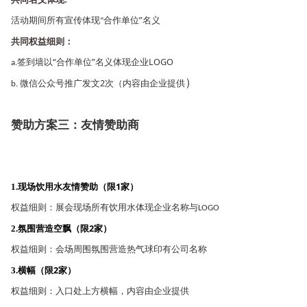
:
活动期间所有宣传体现
合作单位
”
名义
“
共同权益细则：
签到墙以
“
合作单位
”
名义体现企业
LOGO
a.
）
微信公众号推广发文
2
次（内容由企业提供
b.
赞助方案三：友情赞助商
现场饮用水友情赞助（限
1
家）
1.
权益细则：展会现场所有饮用水体现企业名称与
LOGO
氛围营造空飘（限
2
家）
2.
权益细则：会场周围氛围营造热气球印有公司名称
横幅（限
2
家）
3.
权益细则：入口处上方横幅，内容由企业提供