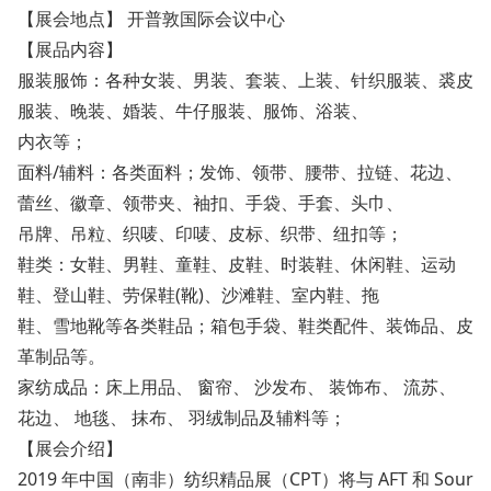
【展会地点】 开普敦国际会议中心
【展品内容】
服装服饰：
各种女装、男装、套装、上装、针织服装、裘皮
服装、晚装、婚装、牛仔服装、服饰、浴装、
内衣等；
面料/辅料：
各类面料；发饰、领带、腰带、拉链、花边、
蕾丝、徽章、领带夹、袖扣、手袋、手套、头巾、
吊牌、吊粒、织唛、印唛、皮标、织带、纽扣等；
鞋类：
女鞋、男鞋、童鞋、皮鞋、时装鞋、休闲鞋、运动
鞋、登山鞋、劳保鞋(靴)、沙滩鞋、室内鞋、拖
鞋、雪地靴等各类鞋品；箱包手袋、鞋类配件、装饰品、皮
革制品等。
家纺成品：
床上用品、 窗帘、 沙发布、 装饰布、 流苏、
花边、 地毯、 抹布、 羽绒制品及辅料等；
【展会介绍】
2019 年中国（南非）纺织精品展（CPT）将与 AFT 和 Sour