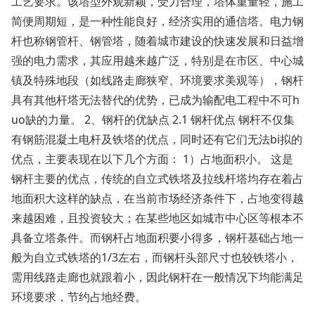
工艺要求。该塔型外观新颖，受力合理，塔体重量轻，施工
简便周期短，是一种性能良好，经济实用的通信塔。电力钢
杆也称钢管杆、钢管塔，随着城市建设的快速发展和日益增
强的电力需求，其应用越来越广泛，特别是在市区、中心城
镇及特殊地段（如线路走廊狭窄、环境要求美观等），钢杆
具有其他杆塔无法替代的优势，已成为输配电工程中不可h
uo缺的力量。 2、钢杆的优缺点 2.1 钢杆优点 钢杆不仅集
有钢筋混凝土电杆及铁塔的优点，同时还有它们无法bi拟的
优点，主要表现在以下几个方面： 1）占地面积小。 这是
钢杆主要的优点，传统的自立式铁塔及拉线杆塔均存在着占
地面积大这样的缺点，在当前市场经济条件下，占地变得越
来越困难，且投资较大；在某些地区如城市中心区等根本不
具备立塔条件。而钢杆占地面积要小得多，钢杆基础占地一
般为自立式铁塔的1/3左右，而钢杆头部尺寸也较铁塔小，
需用线路走廊也就跟着小，因此钢杆在一般情况下均能满足
环境要求，节约占地经费。