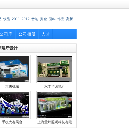
品
饮品
2011
2012
音响
黄金
面料
饰品
高新
公司库
公司相册
人才
荐展厅设计
大川机械
水木华园地产
手机大赛展台
上海莹辉照明科技有限