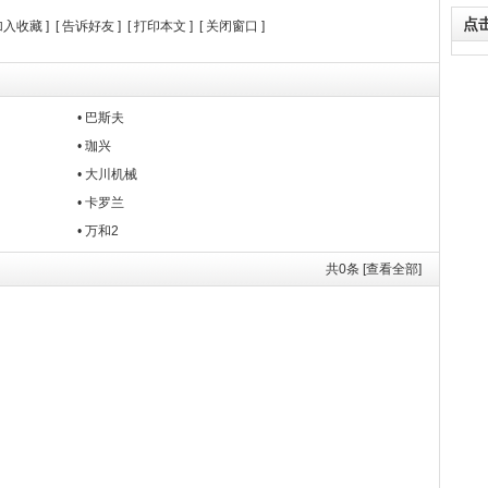
点
加入收藏
] [
告诉好友
] [
打印本文
] [
关闭窗口
]
• 巴斯夫
• 珈兴
• 大川机械
• 卡罗兰
• 万和2
共
0
条 [查看全部]