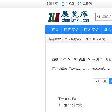
收藏本页
手机版
二维码
首页
国内展会
国外展会
展会
当前位置:
首页
»
展厅设计
»
90平米
» 正文
面积
：6.0*15.0=90
高度
：5.5m
开口
：两
网址:https://www.zhanlanku.com/zhant
«上一页
下一篇：
杉迪
上一篇：
北京龙润