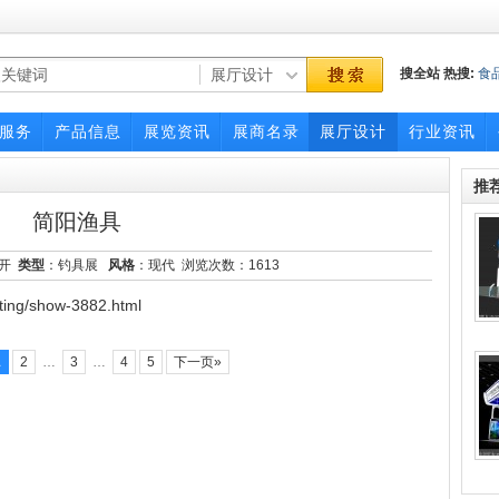
搜全站
热搜:
食
博览会
服务
产品信息
展览资讯
展商名录
展厅设计
行业资讯
推
简阳渔具
面开
类型
：钓具展
风格
：现代 浏览次数：
1613
ing/show-3882.html
1
2
…
3
…
4
5
下一页»