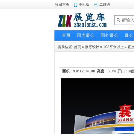
收藏本页
手机版
二维码
首页
国内展会
国外展会
展会
当前位置:
首页
»
展厅设计
»
108平米以上
» 正
面积
：9.0*12.0=108
高度
：5.0m
开口
：四