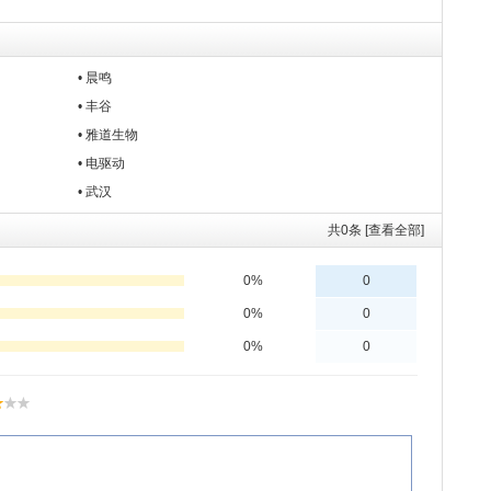
• 晨鸣
• 丰谷
• 雅道生物
• 电驱动
• 武汉
共
0
条 [查看全部]