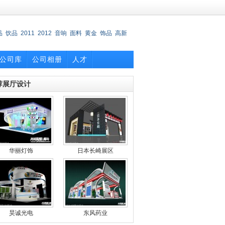
品
饮品
2011
2012
音响
面料
黄金
饰品
高新
公司库
公司相册
人才
荐展厅设计
华丽灯饰
日本长崎展区
昊诚光电
东风药业