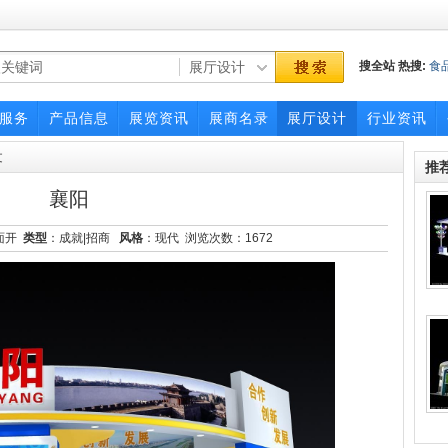
搜全站
热搜:
食
博览会
服务
产品信息
展览资讯
展商名录
展厅设计
行业资讯
文
推
襄阳
面开
类型
：成就|招商
风格
：现代 浏览次数：
1672