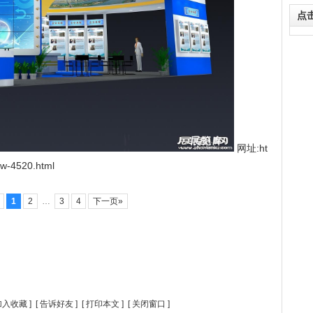
点
网址:ht
ow-4520.html
页
1
2
…
3
4
下一页»
加入收藏
] [
告诉好友
] [
打印本文
] [
关闭窗口
]