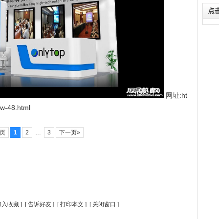
点
网址:ht
ow-48.html
一页
1
2
…
3
下一页»
加入收藏
] [
告诉好友
] [
打印本文
] [
关闭窗口
]