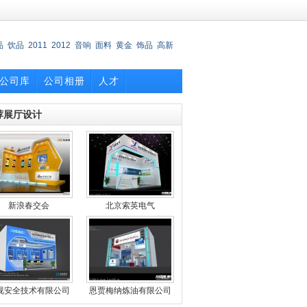
品
饮品
2011
2012
音响
面料
黄金
饰品
高新
公司库
公司相册
人才
荐展厅设计
新浪春交会
北京索英电气
视安全技术有限公司
恩贾梅纳炼油有限公司