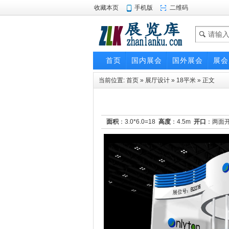
收藏本页
手机版
二维码
首页
国内展会
国外展会
展会
当前位置:
首页
»
展厅设计
»
18平米
» 正文
面积
：3.0*6.0=18
高度
：4.5m
开口
：两面