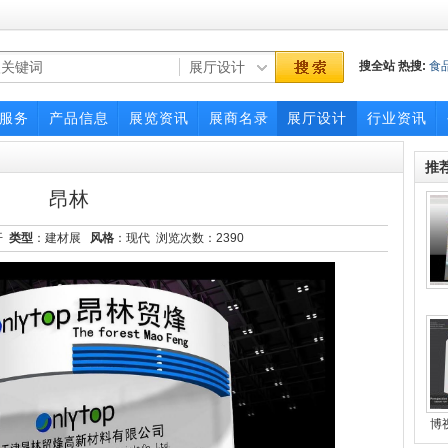
搜全站
热搜:
食
博览会
服务
产品信息
展览资讯
展商名录
展厅设计
行业资讯
推
昂林
开
类型
：建材展
风格
：现代 浏览次数：
2390
博