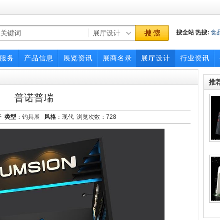
搜全站
热搜:
食
博览会
服务
产品信息
展览资讯
展商名录
展厅设计
行业资讯
推
普诺普瑞
开
类型
：钓具展
风格
：现代 浏览次数：
728