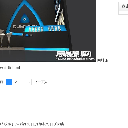
点
网址:ht
ow-585.html
一页
1
2
…
3
下一页»
加入收藏
] [
告诉好友
] [
打印本文
] [
关闭窗口
]