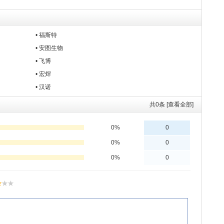
• 福斯特
• 安图生物
• 飞博
• 宏焊
• 汉诺
共
0
条 [查看全部]