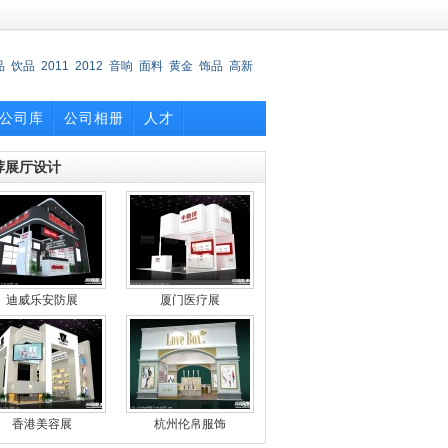
品
饮品
2011
2012
音响
面料
黄金
饰品
高新
公司库
公司相册
人才
荐展厅设计
迪威乐安防展
厦门医疗展
香港美容展
杭州伦帛服饰