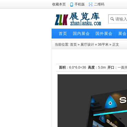
收藏本页
手机版
二维码
首页
国内展会
国外展会
展会
当前位置:
首页
»
展厅设计
»
36平米
» 正文
面积
：6.0*6.0=36
高度
：5.0m
开口
：一面