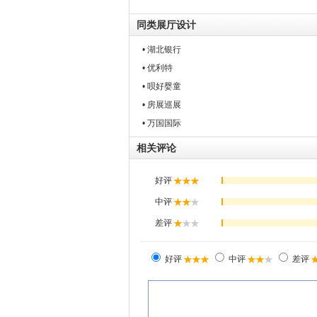
同类展厅设计
• 湖北银行
• 优利特
• 呗好婴童
• 房展巡展
• 万国国际
相关评论