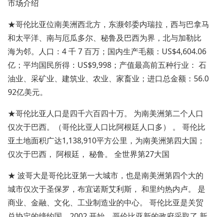
市场介绍
★哥伦比亚位南美洲西北方，东濒邻委内瑞拉，西与巴拿马
和太平洋、南与厄瓜多尔、秘鲁及巴西为界，北与加勒比
海为邻。人口：4 千 7 百万；国内生产毛额：US$4,604.06
亿；平均国民所得：US$9,998；产值最高前五种行业： 石
油业、采矿业、建筑业、农业、家畜业；进口总金额：56.0
92亿美元。
★哥伦比亚人口是四千六百四十万。 为南美洲第二个人口
仅次于巴西。（哥伦比亚人口比阿根廷人口多） 。 哥伦比
亚土地面积广达1,138,910平方公里，为南美洲第四大国；
仅次于巴西， 阿根廷， 秘鲁。 全世界第27大国
★ 波哥大是哥伦比亚第一大城市，也是南美洲第四个大的
城市仅次于圣保罗，布宜诺斯艾利斯， 和里约热内卢。 是
商业、金融、文化、工业制造业的中心。 哥伦比亚是关贸
总协定的缔约国，2002 开始，哥伦比亚新的政府采取了 新