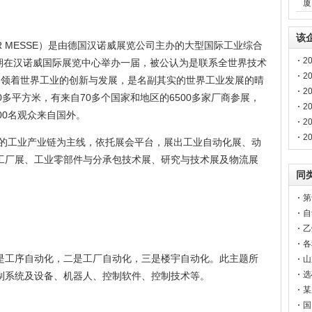
厦
该
R MESSE）是由德国汉诺威展览公司主办的大型国际工业综合
2
定期在汉诺威国际展览中心举办一届，被公认为是联系全世界技术
2
引领着世界工业的创新与发展，是名副其实的世界工业发展的晴
2
00多平方米，有来自70多个国家和地区的6500多家厂商参展，
2
000名观众来自国外。
2
2
整的工业产业链为主线，依托展会平台，展出工业自动化展、动
工厂展、工业零部件与分承包技术展、研究与技术展及物流展
同
第
自
乙
各
是工序自动化，二是工厂自动化，三是楼宇自动化。此主题所
山
选
制系统及设备、机器人、控制软件、控制技术等。
某
国