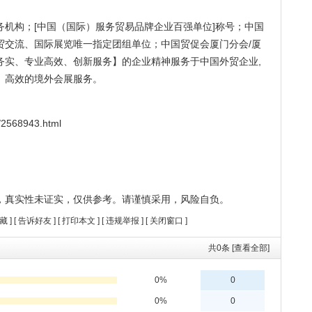
机构；[中国（国际）服务贸易品牌企业百强单位]称号；中国
经贸交流、国际展览唯一指定团组单位；中国贸促会厦门分会/厦
务实、专业高效、创新服务】的企业精神服务于中国外贸企业,
、高效的境外会展服务。
2568943.html
，真实性未证实，仅供参考。请谨慎采用，风险自负。
藏
] [
告诉好友
] [
打印本文
] [
违规举报
] [
关闭窗口
]
共
0
条 [查看全部]