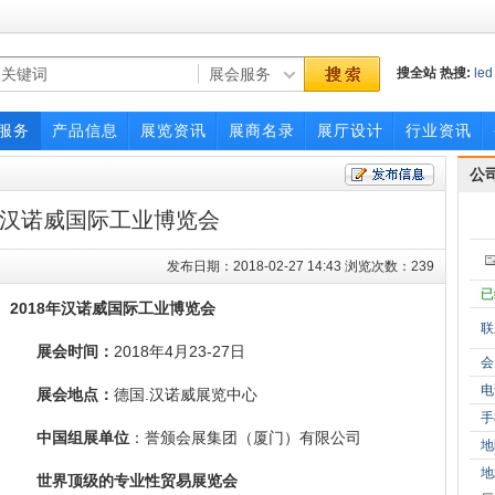
搜全站
热搜:
led
照明
博览会
服务
产品信息
展览资讯
展商名录
展厅设计
行业资讯
公
8年汉诺威国际工业博览会
发布日期：2018-02-27 14:43 浏览次数：239
已
2018年汉诺威国际工业博览会
联
展会时间：
2018年4月23-27日
会
电
展会地点：
德国.汉诺威展览中心
手
中国组展单位
：誉颁会展集团（厦门）有限公司
地
地
世界顶级的专业性贸易展览会