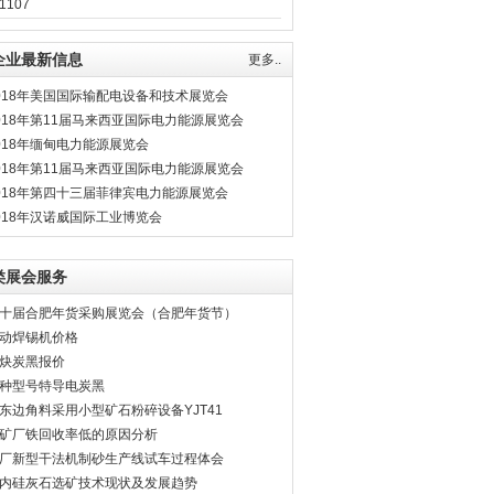
1107
企业最新信息
更多..
018年美国国际输配电设备和技术展览会
018年第11届马来西亚国际电力能源展览会
018年缅甸电力能源展览会
018年第11届马来西亚国际电力能源展览会
018年第四十三届菲律宾电力能源展览会
018年汉诺威国际工业博览会
类展会服务
十届合肥年货采购展览会（合肥年货节）
动焊锡机价格
炔炭黑报价
种型号特导电炭黑
东边角料采用小型矿石粉碎设备YJT41
矿厂铁回收率低的原因分析
厂新型干法机制砂生产线试车过程体会
内硅灰石选矿技术现状及发展趋势