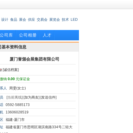
设计
食品
展会
供应
交易会
展览会
技术
LED
公司库
公司相册
人才
司基本资料信息
厦门誉颁会展集团有限公司
[诚信档案]
缴纳
0.00
元保证金
系人
周雯(女士)
员
[
当前离线
]
[加为商友]
[发送信件]
话
0592-5885173
机
13606028519
区
福建-厦门市
址
福建省厦门市思明区湖滨南路334号二轻大