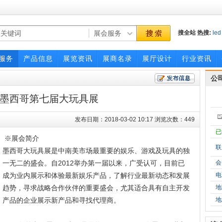
搜全站
热搜:
led
照明
博览会
服务
产品信息
展览资讯
展商名录
展厅设计
行业资讯
公
8年墨西哥第七届大玩具展
发布日期：2018-03-02 10:17 浏览次数：449
已
※展会简介
联
墨西哥大玩具展是中南美市场最重要的娱乐、游戏及玩具的独
一无二的盛会。自2012举办第一届以来，广受认可，目前已
会
成为业内展示和体验最新娱乐产品，了解行业最新动态和发展
电
趋势，寻求战略合作伙伴的重要盛会，尤其适合具有自主开发
地
产品的企业展示新产品和寻找代理商。
地