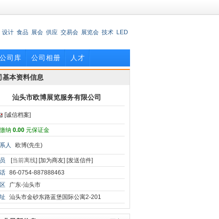
设计
食品
展会
供应
交易会
展览会
技术
LED
公司库
公司相册
人才
司基本资料信息
汕头市欧博展览服务有限公司
[诚信档案]
缴纳
0.00
元保证金
系人
欧博(先生)
员
[
当前离线
]
[加为商友]
[发送信件]
话
86-0754-887888463
区
广东-汕头市
址
汕头市金砂东路蓝堡国际公寓2-201