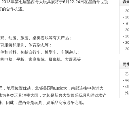
该
2018年第七届墨西哥大玩具展将于6月22-24日在墨西哥世贸
好的合作机遇。
2
2
品
肯
2
2
游戏、动漫、旅游、桌类游戏等有关产品；
2
体育服装和服饰、体育杂志等；
2
配件和辅料、包括自行车、模型车、车辆杂志；
手机电脑、平板、家庭影院、摄像机、大屏幕等；
同
乙
钢
烟
万美元，地理位置优越，北邻美国和加拿大，南部连接中美洲大
淮
成为各类玩具消费大国，尤其是新兴大型娱乐玩具和游戏类产
水
睐。因此，墨西哥是玩具、娱乐品商家必争之地。