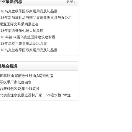
企业最新信息
更多..
018乌克兰秋季国际家居用品及礼品展
018年新加坡礼品与赠品展暨亚洲文具与办公用
展
尼亚国际文具采购展览会
018年墨西哥第七届大玩具展
018 年第24届乌克兰国际建筑建材展
018年乌克兰婴童用品及玩具展
018乌克兰春季国际家居用品及礼品展
类展会服务
烯基硅油,聚醚改性硅油,MQ硅树脂
琴扳手厂家低价销售
台塑料包装袋,烟台服装袋
北供应注水旗展览器材厂家、5m注水旗.7m注
旗厂家直销