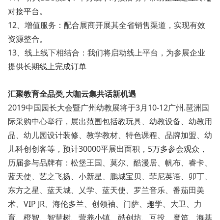
对接平台。
12、增值服务：配合展商开展其全省销售渠道，实现有效
资源整合。
13、线上线下相结合：我们将启动线上平台，为参展企业
提供长期线上完成订单
汇聚教育全品类,大咖云集共话新机遇
2019中国园长大会暨广州幼教展将于3月10-12广州.琶洲国
际采购中心举行，展出范围包括教玩具、幼教设备、幼教用
品、幼儿园设计装修、教学教材、特色课程、品牌加盟、幼
儿科创创客等，预计30000平展出面积，5万多参会观众，
历届参与品牌有：松堡王国、莫尔、酷漫居、帆布、睿卡、
蓝天使、艺之飞扬、小新星、鹏城宝贝、菲尼英语、卯丁、
东方之星、蓝天城、乂学、蓝天使、罗兰音乐、番茄田美
术、VIP JR、海伦多兰、创领袖、门萨、趣学、大卫、力
育、橙智、智慧树、营养小镇、酷创坊、互投、魔笛、海基