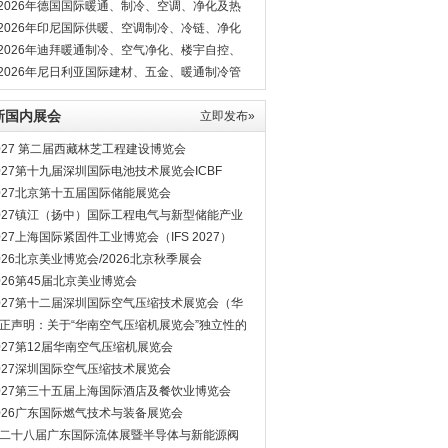
*2026年德国国际暖通、制冷、空调、净化及热
展
*2026年印尼国际供暖、空调制冷、冷链、净化
*2026年迪拜暖通制冷、空气净化、楼宇自控、
材展
*2026年尼日利亚国际建材、五金、暖通制冷管
展BIG5
新国内展会
立即发布»
027 第二届西藏林芝工程建设博览会
027第十九届深圳国际电池技术展览会ICBF
027北京第十五届国际储能展览会
027镇江（扬中）国际工程电气与新型储能产业
览会
027上海国际紧固件工业博览会（IFS 2027）
026北京美业博览会/2026北京秋季展会
026第45届北京美业博览会
027第十二届深圳国际空气压缩技术展览会（华
空压机展会）
正声明：关于“华南空气压缩机展览会”独立性的
明
027第12届华南空气压缩机展览会
027深圳国际空气压缩技术展览会
027第三十五届上海国际酒店及餐饮业博览会
026广东国际燃气技术与装备展览会
二十八届广东国际流体展暨半导体与新能源阀