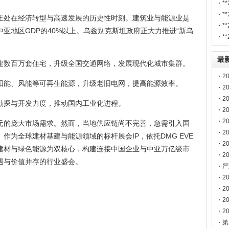
展
*
泵
*
正处在经济转型与高速发展的历史性时刻。建筑业与能源业是
展
*
亚地区GDP的40%以上。乌兹别克斯坦政府正大力推进“新乌
建
*
道
最
建数百万套住宅，升级全国交通网络，发展现代化城市集群。
2
阳能、风能等可再生能源，升级老旧电网，提高能源效率。
2
2
勘探与开发力度，推动国内工业化进程。
2
博
2
元的庞大市场需求。然而，当地供应链尚不完善，急需引入国
2
作为全球建材基建与能源领域的标杆展会IP，依托DMG EVE
2
筑建材与绿色能源为双核心，构建连接中国企业与中亚万亿级市
2
遇与价值并存的行业盛会。
南
严
声
2
2
2
2
第