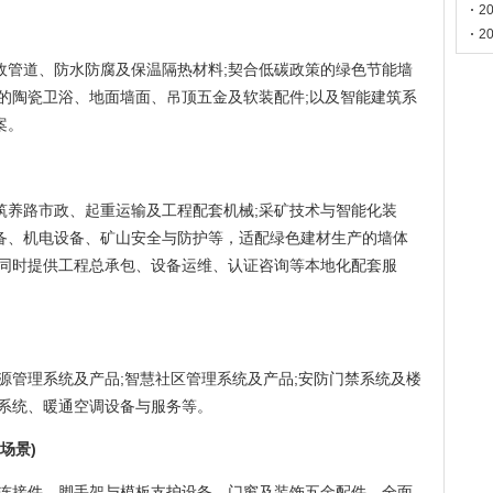
门
2
2
政管道、防水防腐及保温隔热材料;契合低碳政策的绿色节能墙
的陶瓷卫浴、地面墙面、吊顶五金及软装配件;以及智能建筑系
案。
筑养路市政、起重运输及工程配套机械;采矿技术与智能化装
备、机电设备、矿山安全与防护等，适配绿色建材生产的墙体
;同时提供工程总承包、设备运维、认证咨询等本地化配套服
源管理系统及产品;智慧社区管理系统及产品;安防门禁系统及楼
风系统、暖通空调设备与服务等。
场景)
固连接件、脚手架与模板支护设备、门窗及装饰五金配件，全面