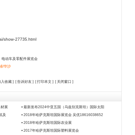
i/show-27735.html
车、电动车及零配件展览会
辅/华沙
加入收藏
] [
告诉好友
] [
打印本文
] [
关闭窗口
]
建材展
• 最新发布2024中亚五国（乌兹别克斯坦）国际太阳
筑及
• 2018年哈萨克斯坦国际展览会 吴优18616038652
• 2018年哈萨克斯坦国际农业展
• 2017年哈萨克斯坦国际塑料展览会