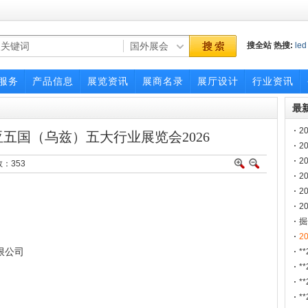
搜全站
热搜:
led
power-gen
201
服务
产品信息
展览资讯
展商名录
展厅设计
行业资讯
最
2
中亚五国（乌兹）五大行业展览会2026
2
2
数：
353
2
2
药
2
展
掘
2
2
限公司
*
源
*
控
*
*