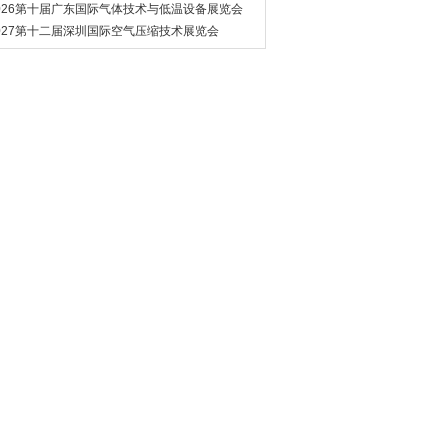
管道展览会
026第十届广东国际气体技术与低温设备展览会
027第十二届深圳国际空气压缩技术展览会