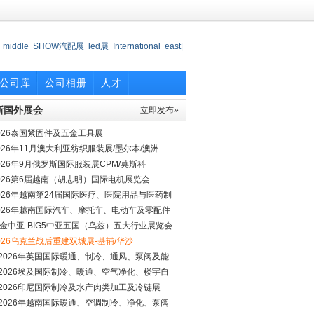
middle
SHOW汽配展
led展
International
east|
6
2016日
食品
LED照明
公司库
公司相册
人才
新国外展会
立即发布»
026泰国紧固件及五金工具展
026年11月澳大利亚纺织服装展/墨尔本/澳洲
026年9月俄罗斯国际服装展CPM/莫斯科
026第6届越南（胡志明）国际电机展览会
026年越南第24届国际医疗、医院用品与医药制
博览会
026年越南国际汽车、摩托车、电动车及零配件
览会
金中亚-BIG5中亚五国（乌兹）五大行业展览会
026
026乌克兰战后重建双城展-基辅/华沙
*2026年英国国际暖通、制冷、通风、泵阀及能
展
*2026埃及国际制冷、暖通、空气净化、楼宇自
展
*2026印尼国际制冷及水产肉类加工及冷链展
*2026年越南国际暖通、空调制冷、净化、泵阀