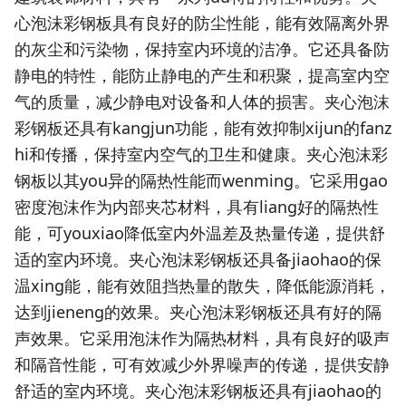
心泡沫彩钢板具有良好的防尘性能，能有效隔离外界
的灰尘和污染物，保持室内环境的洁净。它还具备防
静电的特性，能防止静电的产生和积聚，提高室内空
气的质量，减少静电对设备和人体的损害。夹心泡沫
彩钢板还具有
kangjun
功能，能有效抑制
xijun
的
fanz
hi
和传播，保持室内空气的卫生和健康。夹心泡沫彩
钢板以其
you
异的隔热性能而
wenming
。它采用
gao
密度泡沫作为内部夹芯材料，具有
liang
好的隔热性
能，可
youxiao
降低室内外温差及热量传递，提供舒
适的室内环境。夹心泡沫彩钢板还具备
jiaohao
的保
温
xing
能，能有效阻挡热量的散失，降低能源消耗，
达到
jieneng
的效果。夹心泡沫彩钢板还具有好的隔
声效果。它采用泡沫作为隔热材料，具有良好的吸声
和隔音性能，可有效减少外界噪声的传递，提供安静
舒适的室内环境。夹心泡沫彩钢板还具有
jiaohao
的