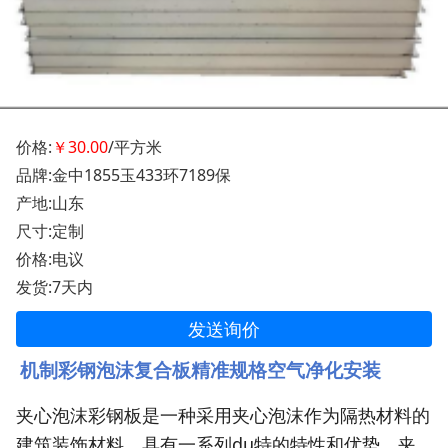
价格:
￥30.00
/平方米
品牌:金中1855玉433环7189保
产地:山东
尺寸:定制
价格:电议
发货:7天内
发送询价
机制彩钢
泡沫复合板
精准规格空气净化
安装
夹心泡沫彩钢板是一种采用夹心泡沫作为隔热材料的
建筑装饰材料，具有一系列
du
特的特性和优势。夹