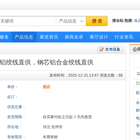
搜全站
热搜:
食
展览会
中国
服务
产品信息
展览资讯
展商名录
展厅设计
行业资讯
公
铝绞线直供，钢芯铝合金绞线直供
发布时间：2025-12-31 13:47 浏览次数：66
已
单价：
面议
联
起订：
会
供货总量：
邮
发货期限：
自买家付款之日起
3
天内发货
电
手
所在地：
河北 沧州市
地
有效期至：
长期有效