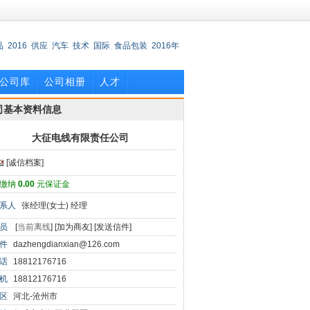
品
2016
供应
汽车
技术
国际
食品包装
2016年
公司库
公司相册
人才
司基本资料信息
大征电线有限责任公司
[诚信档案]
缴纳
0.00
元保证金
系人
张经理(女士) 经理
员
[
当前离线
]
[加为商友]
[发送信件]
件
dazhengdianxian@126.com
话
18812176716
机
18812176716
区
河北-沧州市