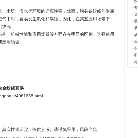
农
业
专
气、土壤、海水等环境的适应性强，然而，钢芯铝绞线的耐腐
轮
英
空气中时，容易发生氧化和腐蚀，因此，在某些应用场景下，
承
铝绞线；
字
承
结构、机械性能和应用场景等方面存在明显的区别，选择使用
窗
承
和应用场合。
桥
保
金
不
不
冷
合金绞线直供
ngongju/4961668.html
，真实性未证实，仅供参考。请谨慎采用，风险自负。