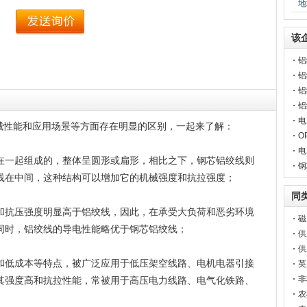
地
该
铝
铝
线
铝
直
铝
线
电
性能和应用场景等方面存在明显的区别，一起来了解：
设
O
光
电
在一起组成的，整体呈圆形或扁形，相比之下，钢芯铝绞线则
设
钢
线在中间，这种结构可以增加它的机械强度和抗拉强度；
同
和抗压强度明显高于铝绞线，因此，在承受大负荷和恶劣环境
磁
同时，铝绞线的导电性能略优于钢芯铝绞线；
供
赁
供
和低成本等特点，被广泛应用于低压架空线路、电机电器引接
赁
英
非
其强度高和抗拉性能，常被用于高压电力线路、电气化铁路、
条
农