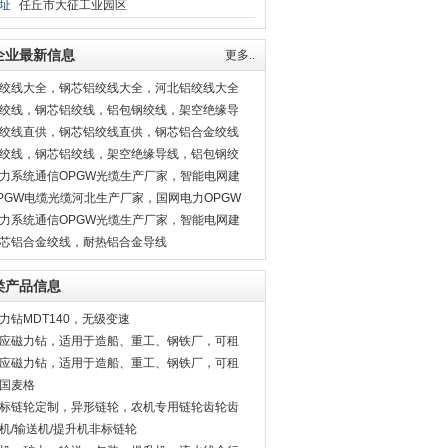
址
任丘市大征工业园区
企业最新信息
更多..
绞线大全，钢芯铝绞线大全，河北铝绞线大全
绞线，钢芯铝绞线，铝包钢绞线，架空绝缘导
绞线直供，钢芯铝绞线直供，钢芯铝合金绞线
供
绞线，钢芯铝绞线，架空绝缘导线，铝包钢绞
，OPGW光缆
力系统通信OPGW光缆生产厂家，智能电网建
OPGW光缆
PGW电缆光缆河北生产厂家，国网电力OPGW
缆
力系统通信OPGW光缆生产厂家，智能电网建
OPGW光缆
芯铝合金绞线，耐热铝合金导线
类产品信息
力钻MDT140，无级变速
应磁力钻，适用于造船、重工、钢铁厂，可租
应磁力钻，适用于造船、重工、钢铁厂，可租
国麦格
标链轮定制，异形链轮，农机专用链轮齿轮齿
机/输送机/提升机非标链轮