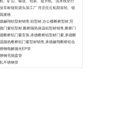
机、矿山、输送、包装、提升机、流水线全行
链轮齿轮加工
业非标链轮源头加工厂 河北任丘虬阳齿轮、链
国麦格
德赫翔铝型材销售,铝型材,办公楼断桥型材,写
楼断桥型材
德门窗铝型材,断桥隔热保温铝型材销售,断桥门
型材
德断桥铝门窗安装,承德断桥铝型材门窗,承德断
门窗
温隔热断桥铝门窗型材销售,承德赫翔断桥铝合
门窗
锈钢电解抛光EP管
锈钢毛细盘管
轧不锈钢管