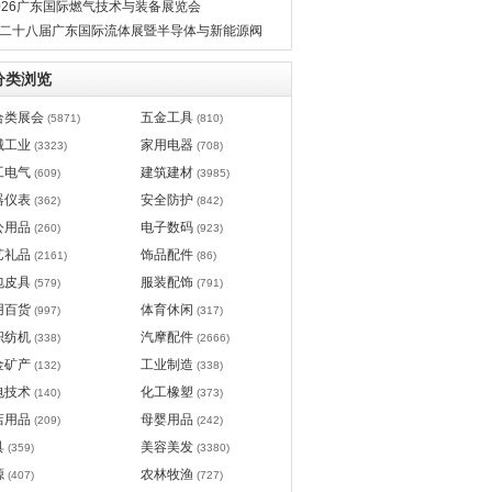
026广东国际燃气技术与装备展览会
二十八届广东国际流体展暨半导体与新能源阀
管道展览会
分类浏览
合类展会
五金工具
(5871)
(810)
械工业
家用电器
(3323)
(708)
工电气
建筑建材
(609)
(3985)
器仪表
安全防护
(362)
(842)
公用品
电子数码
(260)
(923)
艺礼品
饰品配件
(2161)
(86)
包皮具
服装配饰
(579)
(791)
用百货
体育休闲
(997)
(317)
织纺机
汽摩配件
(338)
(2666)
金矿产
工业制造
(132)
(338)
电技术
化工橡塑
(140)
(373)
店用品
母婴用品
(209)
(242)
具
美容美发
(359)
(3380)
源
农林牧渔
(407)
(727)