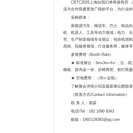
CBTC2025上海站我们将再接再
流与合作搭建更加广阔的平台，为行业的
采购群体：
新能源汽车、物流车、巴士、电动自
机、机器人、工具等动力领域；电力、光
究、生产制造领域专业观众：包括电池制
高校、投融资领域；行业服务商，媒体等
参展费用（Booth Rate）
★ 标准展位：3mx3m=9㎡；注
楣板、咨询桌一张、折椅两把、射灯两盏
★ 空地费用：（36㎡起租）
了解展会详情介绍及最新展位图烦请
（联系方式/Co
ntact Information）
联 系 人：易霖
电话/Tel：182 1090 8343
邮箱：1992129382@qq.com