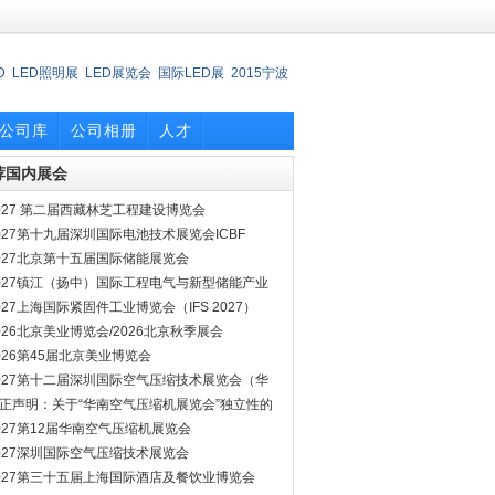
D
LED照明展
LED展览会
国际LED展
2015宁波
oem/odm
俄罗斯美容展
中国国际厨房博览会
意
公司库
公司相册
人才
荐国内展会
027 第二届西藏林芝工程建设博览会
027第十九届深圳国际电池技术展览会ICBF
027北京第十五届国际储能展览会
027镇江（扬中）国际工程电气与新型储能产业
览会
027上海国际紧固件工业博览会（IFS 2027）
026北京美业博览会/2026北京秋季展会
026第45届北京美业博览会
027第十二届深圳国际空气压缩技术展览会（华
空压机展会）
正声明：关于“华南空气压缩机展览会”独立性的
明
027第12届华南空气压缩机展览会
027深圳国际空气压缩技术展览会
027第三十五届上海国际酒店及餐饮业博览会