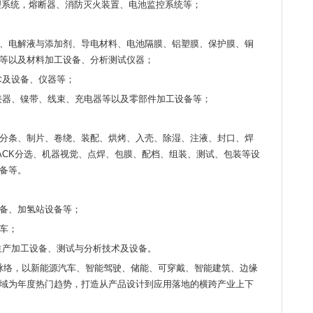
理系统，熔断器、消防灭火装置、电池监控系统等；
、电解液与添加剂、导电材料、电池隔膜、铝塑膜、保护膜、铜
等以及材料加工设备、分析测试仪器；
术及设备、仪器等；
接器、镍带、线束、充电器等以及零部件加工设备等；
分条、制片、卷绕、装配、烘烤、入壳、除湿、注液、封口、焊
ACK分选、机器视觉、点焊、包膜、配档、组装、测试、包装等设
备等。
备、加氢站设备等；
车；
生产加工设备、测试与分析技术及设备。
脉络，以新能源汽车、智能驾驶、储能、可穿戴、智能建筑、边缘
域为年度热门趋势，打造从产品设计到应用落地的横跨产业上下