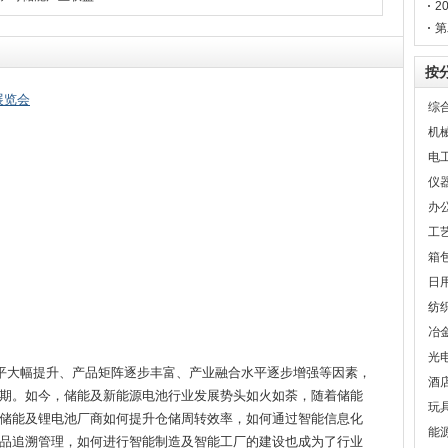
2
第
门
按
展览会
综
机
电
仪
办
工
箱
日
纺
冶
光
水平大幅提升、产品矩阵逐步丰富、产业融合水平逐步增强等因素，
酒
期。如今，储能及新能源电池行业发展势头如火如荼，随着储能
玩
储能及锂电池厂商如何提升仓储周转效率，如何通过智能信息化
能
品追溯管理，如何进行智能制造及智能工厂的建设也成为了行业