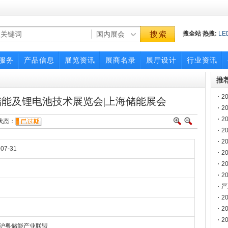
搜全站
热搜:
LE
国际led展览会
大利美容展
服务
产品信息
展览资讯
展商名录
展厅设计
行业资讯
推
2
国际储能及锂电池技术展览会|上海储能展会
2
2
态：
2
博
2
-07-31
2
2
2
南
严
声
2
2
2
 沪粤储能产业联盟