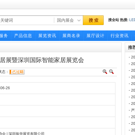
搜全站
热搜:
LE
国际led展览会
大利美容展
服务
产品信息
展览资讯
展商名录
展厅设计
行业资讯
推
2
能家居展暨深圳国际智能家居展览会
2
2
态：
2
博
2
-06-26
2
2
2
南
严
）
声
2
）
2
2
会 | 深圳振华展览有限公司