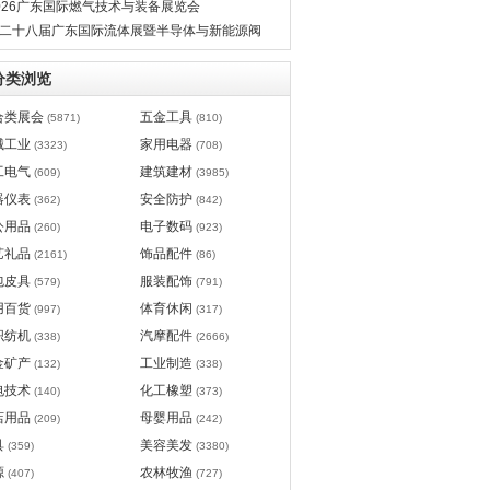
026广东国际燃气技术与装备展览会
二十八届广东国际流体展暨半导体与新能源阀
管道展览会
分类浏览
合类展会
五金工具
(5871)
(810)
械工业
家用电器
(3323)
(708)
工电气
建筑建材
(609)
(3985)
器仪表
安全防护
(362)
(842)
公用品
电子数码
(260)
(923)
艺礼品
饰品配件
(2161)
(86)
包皮具
服装配饰
(579)
(791)
用百货
体育休闲
(997)
(317)
织纺机
汽摩配件
(338)
(2666)
金矿产
工业制造
(132)
(338)
电技术
化工橡塑
(140)
(373)
店用品
母婴用品
(209)
(242)
具
美容美发
(359)
(3380)
源
农林牧渔
(407)
(727)