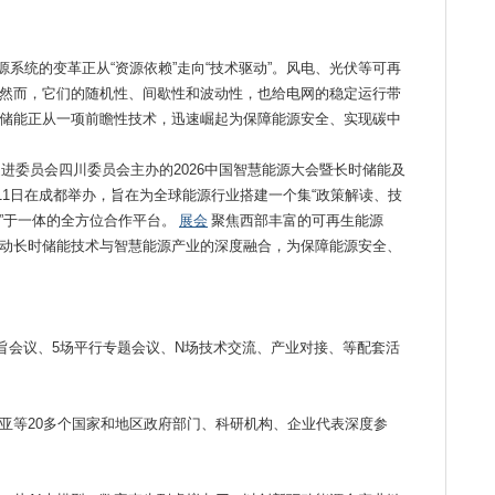
系统的变革正从“资源依赖”走向“技术驱动”。风电、光伏等可再
然而，它们的随机性、间歇性和波动性，也给电网的稳定运行带
储能正从一项前瞻性技术，迅速崛起为保障能源安全、实现碳中
委员会四川委员会主办的2026中国智慧能源大会暨长时储能及
日至11日在成都举办，旨在为全球能源行业搭建一个集“政策解读、技
”于一体的全方位合作平台。
展会
聚焦西部丰富的可再生能源
动长时储能技术与智慧能源产业的深度融合，为保障能源安全、
场主旨会议、5场平行专题会议、N场技术交流、产业对接、等配套活
亚等20多个国家和地区政府部门、科研机构、企业代表深度参