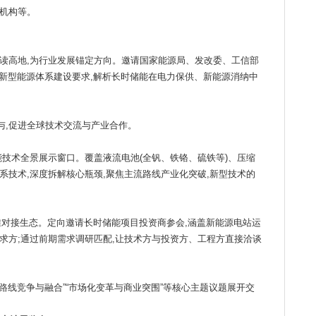
机构等。
读高地,为行业发展锚定方向。邀请国家能源局、发改委、工信部
”新型能源体系建设要求,解析长时储能在电力保供、新能源消纳中
与,促进全球技术交流与产业合作。
能技术全景展示窗口。覆盖液流电池(全钒、铁铬、硫铁等)、压缩
系技术,深度拆解核心瓶颈,聚焦主流路线产业化突破,新型技术的
精准对接生态。定向邀请长时储能项目投资商参会,涵盖新能源电站运
求方;通过前期需求调研匹配,让技术方与投资方、工程方直接洽谈
术路线竞争与融合”“市场化变革与商业突围”等核心主题议题展开交