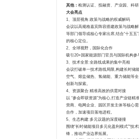
其他：
检测认证、投融资、产业园、科研
大会亮点
1、顶层视角:政策与战略的权威解码
会议以高规格嘉宾阵容搭建政策与战略解
等部门领导或核心专家出席,结合“十五五
的核心定位。
2、全球视野，国际化合作
吸引20+国家能源部门官员与国际机构参
3、技术全景:全路线成果的集中亮相
会议打破单一技术路线局限,构建长时储
空气、熔盐储热、氢储能、重力储能等全
创新与探索。
4、资源聚合:精准高效的供需对接
以 “参会即获资源”为核心,打造产业链
营商、电网企业、园区开发主体等核心需
合作，加速项目落地进程。
5、生态构建:多元议题的深度碰撞
围绕“长时储能项目多元化盈利模式”“技
锋，推动产业边界拓展。