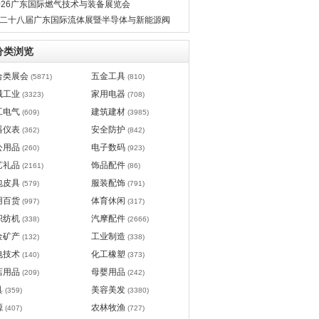
026广东国际燃气技术与装备展览会
二十八届广东国际流体展暨半导体与新能源阀
管道展览会
分类浏览
合类展会
五金工具
(5871)
(810)
械工业
家用电器
(3323)
(708)
工电气
建筑建材
(609)
(3985)
器仪表
安全防护
(362)
(842)
公用品
电子数码
(260)
(923)
艺礼品
饰品配件
(2161)
(86)
包皮具
服装配饰
(579)
(791)
用百货
体育休闲
(997)
(317)
织纺机
汽摩配件
(338)
(2666)
金矿产
工业制造
(132)
(338)
电技术
化工橡塑
(140)
(373)
店用品
母婴用品
(209)
(242)
具
美容美发
(359)
(3380)
源
农林牧渔
(407)
(727)