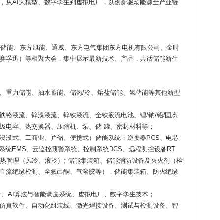
，从AI大模型、数字李生到虚拟电厂，以创新驱动能源全产业链
弘正储能、东方旭能、通威、东方电气集团东方电机有限公司、金时
赛孚迅）等相聚大会，集中展示最新技术、产品，共话储能新生
、重力储能、抽水蓄能、储热/冷、熔盐储能、氢储能等其他新型
铁铬液流、锌溴液流、锌铁液流、全铁液流电池、锂/钠/铅/固态
级电容、热交换器、压缩机、泵、储 罐、密封材料等；
浸没式、工商业、户储、便携式）储能系统；逆变器PCS、电芯
理系统EMS、云监控预警系统、控制系统DCS、远程测控设备RT
池热管理（风冷、液冷）; 储能集装箱、储能消防设备及灭火剂（检
直流绝缘检测、全氟己酮、气溶胶等），储能集装箱、防火绝缘
、AI算法与智能调度系统、虚拟电厂、数字孪生技术；
仿真软件、自动化组装线、激光焊接设备、测试与检测设备、智