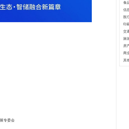
食
信
医
印
交
旅
房
商
其
发展专委会