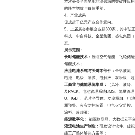
本次盛会全面呈现能源领域的突破性应用
的降本增效与价值重塑。
4、产业成果
促成超千亿元产业合作意向。
5、上届展会参展企业超300家，其中
科技、中自科技、金星集团、盛屯集团（
态。
展示范围：
长时储能技术：
压缩空气储能、飞轮储能
储能技术；
液流电池系统与关键零部件：
全钒液流、
电池、电极、隔膜、电解液、双极板、超
工商业与储能系统集成：
（风冷、液冷、
及PACK、电池管理系统BMS、能量管
U、IGBT、芯片半导体、功率模组、电
测预警、火灾防控装置、电气火灾监控、
涂料、冷却液;
能源数字化：
能源物联网、大数据云平台
液流电池生产制造：
研发设计软件、虚拟
能工厂整体解决方案等；