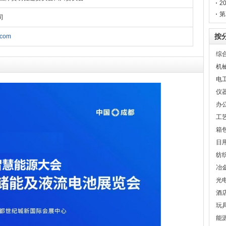
2
第
司
门
按
.com
综
机
电
仪
办
工
箱
日
纺
冶
光
酒
玩
能