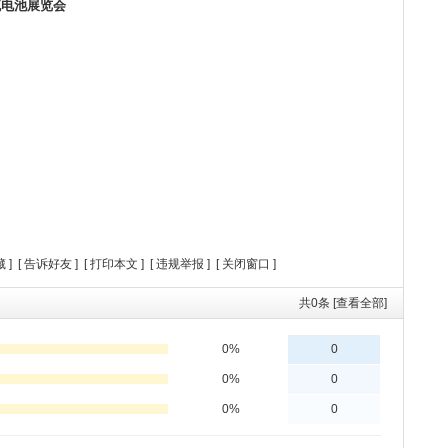
流电池展览会
藏
] [
告诉好友
] [
打印本文
] [
违规举报
] [
关闭窗口
]
共
0
条 [查看全部]