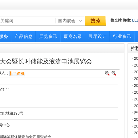
搜全站
热搜:
LE
国际led展览会
大利美容展
服务
产品信息
展览资讯
展商名录
展厅设计
行业资讯
推
2
能源大会暨长时储能及液流电池展览会
2
2
态：
2
博
2
-07-11
2
2
2
南
严
纪城路198号
声
2
展中心
2
2
国国际贸易促进委员会四川委员会