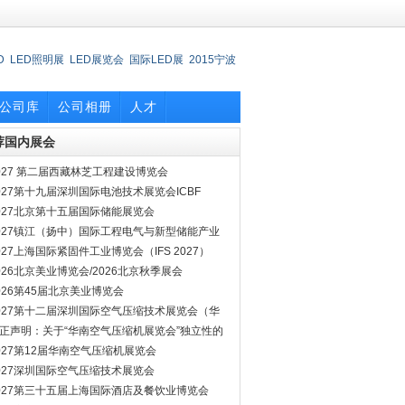
D
LED照明展
LED展览会
国际LED展
2015宁波
oem/odm
俄罗斯美容展
中国国际厨房博览会
意
公司库
公司相册
人才
荐国内展会
027 第二届西藏林芝工程建设博览会
027第十九届深圳国际电池技术展览会ICBF
027北京第十五届国际储能展览会
027镇江（扬中）国际工程电气与新型储能产业
览会
027上海国际紧固件工业博览会（IFS 2027）
026北京美业博览会/2026北京秋季展会
026第45届北京美业博览会
027第十二届深圳国际空气压缩技术展览会（华
空压机展会）
正声明：关于“华南空气压缩机展览会”独立性的
明
027第12届华南空气压缩机展览会
027深圳国际空气压缩技术展览会
027第三十五届上海国际酒店及餐饮业博览会