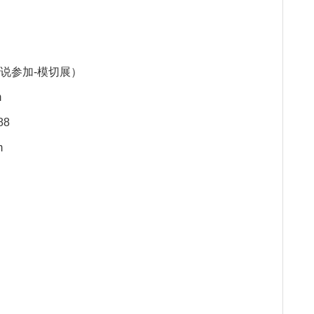
272
时请说参加-模切展）
q.com
788
m