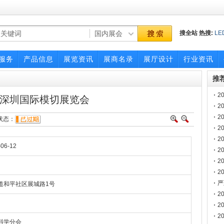
搜全站
热搜:
LE
国际led展览会
大利美容展
服务
产品信息
展览资讯
展商名录
展厅设计
行业资讯
推
2
26深圳国际模切展览会
2
2
态：
2
博
2
-06-12
2
2
2
南
严
道和平社区展城路1号
声
2
2
2
料学分会