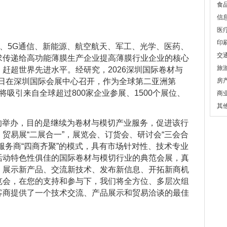
食
信
医
印
、5G通信、新能源、航空航天、军工、光学、医药、
交
求传递给高功能薄膜生产企业提高薄膜行业企业的核心
旅
赶超世界先进水平。经研究，2026深圳国际卷材与
-12日在深圳国际会展中心召开，作为全球第二亚洲第
房
吸引来自全球超过800家企业参展、1500个展位、
商
。
其
的举办，目的是继续为卷材与模切产业服务，促进该行
贸易展“二展合一”，展览会、订货会、研讨会“三会合
服务商“四商齐聚”的模式，具有市场针对性、技术专业
活动特色性俱佳的国际卷材与模切行业的典范会展，真
、展示新产品、交流新技术、发布新信息、开拓新商机
览会，在您的支持和参与下，我们将全方位、多层次组
客商提供了一个技术交流、产品展示和贸易洽谈的最佳