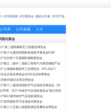
D
LED照明展
LED展览会
国际LED展
2015宁波
oem/odm
俄罗斯美容展
中国国际厨房博览会
意
公司库
公司相册
人才
荐国内展会
027 第二届西藏林芝工程建设博览会
027第十九届深圳国际电池技术展览会ICBF
027北京第十五届国际储能展览会
027镇江（扬中）国际工程电气与新型储能产业
览会
027上海国际紧固件工业博览会（IFS 2027）
026北京美业博览会/2026北京秋季展会
026第45届北京美业博览会
027第十二届深圳国际空气压缩技术展览会（华
空压机展会）
正声明：关于“华南空气压缩机展览会”独立性的
明
027第12届华南空气压缩机展览会
027深圳国际空气压缩技术展览会
027第三十五届上海国际酒店及餐饮业博览会