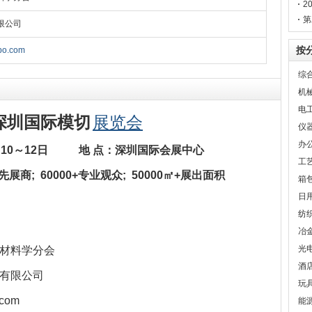
2
第
限公司
门
按
xpo.com
综
机
电
深圳
国际模切
展览会
仪
办
月
1
0
～
1
2
日
地
点：
深圳国际会展
中心
工
领先展商;
6
0
000+专业观众;
5
0000㎡+展出面积
箱
日
纺
冶
光
子材料学分会
酒
有限公司
玩
com
能