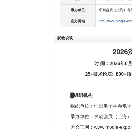
承办单位
亨劢会展（上海）有
官方网站
http://www.moqie-e
展会说明
202
6
时
间：20
2
6
年
6
25
+技术论坛;
8
00+
█
组织机构
组织单位：中国电子学会电
承办单位：亨劢会展（上海）
大会官网：www.moqie-expo.