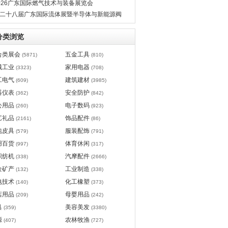
026广东国际燃气技术与装备展览会
二十八届广东国际流体展暨半导体与新能源阀
管道展览会
分类浏览
合类展会
五金工具
(5871)
(810)
械工业
家用电器
(3323)
(708)
工电气
建筑建材
(609)
(3985)
器仪表
安全防护
(362)
(842)
公用品
电子数码
(260)
(923)
艺礼品
饰品配件
(2161)
(86)
包皮具
服装配饰
(579)
(791)
用百货
体育休闲
(997)
(317)
织纺机
汽摩配件
(338)
(2666)
金矿产
工业制造
(132)
(338)
电技术
化工橡塑
(140)
(373)
店用品
母婴用品
(209)
(242)
具
美容美发
(359)
(3380)
源
农林牧渔
(407)
(727)