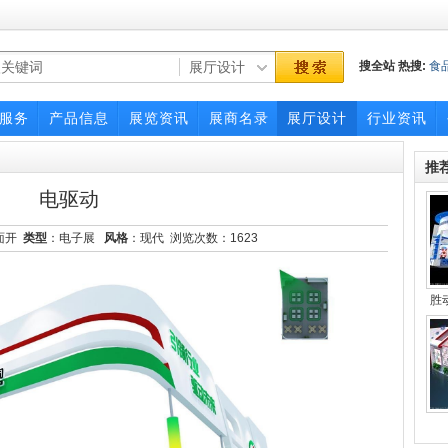
搜全站
热搜:
食
博览会
服务
产品信息
展览资讯
展商名录
展厅设计
行业资讯
推
电驱动
面开
类型
：电子展
风格
：现代 浏览次数：
1623
胜