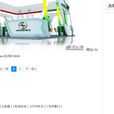
点
网址:ht
ow-4198.html
上一页
1
2
下一页»
加入收藏
] [
告诉好友
] [
打印本文
] [
关闭窗口
]