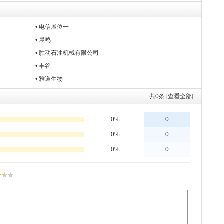
• 电信展位一
• 晨鸣
• 胜动石油机械有限公司
• 丰谷
• 雅道生物
共
0
条 [查看全部]