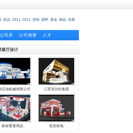
品
饮品
2011
2012
音响
面料
黄金
饰品
高新
公司库
公司相册
人才
荐展厅设计
动石油机械有限公司
江苏宜尔杉集团
欧标婴童用品
拓安机电