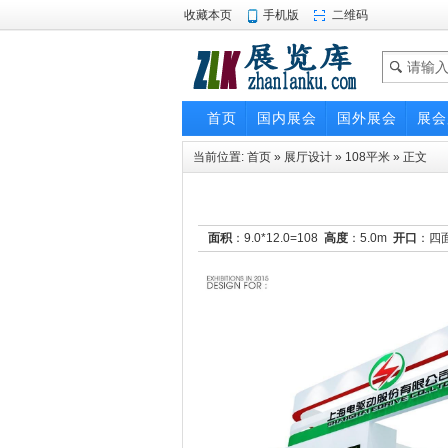
收藏本页
手机版
二维码
首页
国内展会
国外展会
展会
当前位置:
首页
»
展厅设计
»
108平米
» 正文
面积
：9.0*12.0=108
高度
：5.0m
开口
：四