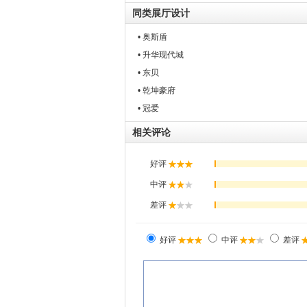
同类展厅设计
• 奥斯盾
• 升华现代城
• 东贝
• 乾坤豪府
• 冠爱
相关评论