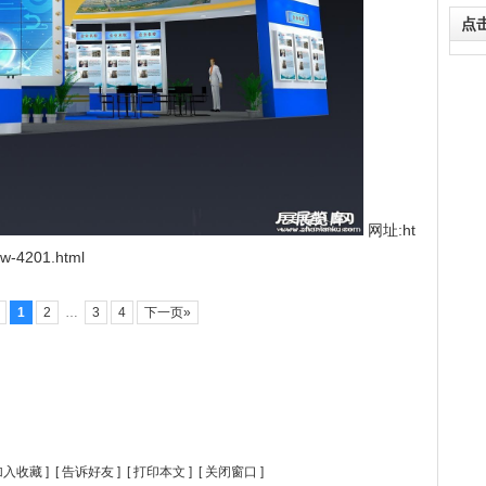
点
网址:ht
ow-4201.html
页
1
2
…
3
4
下一页»
加入收藏
] [
告诉好友
] [
打印本文
] [
关闭窗口
]