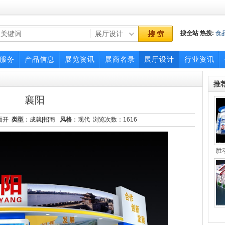
搜全站
热搜:
食
博览会
服务
产品信息
展览资讯
展商名录
展厅设计
行业资讯
推
襄阳
面开
类型
：成就|招商
风格
：现代 浏览次数：
1616
胜