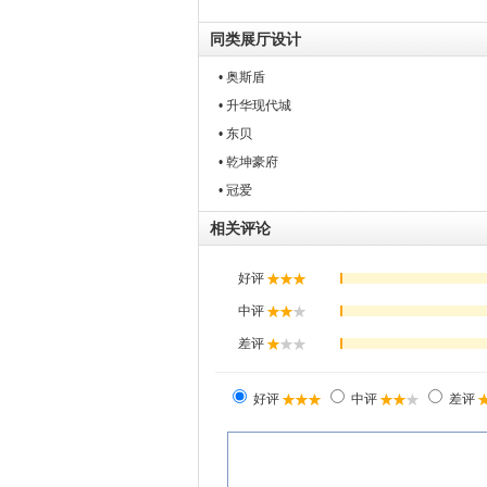
同类展厅设计
• 奥斯盾
• 升华现代城
• 东贝
• 乾坤豪府
• 冠爱
相关评论