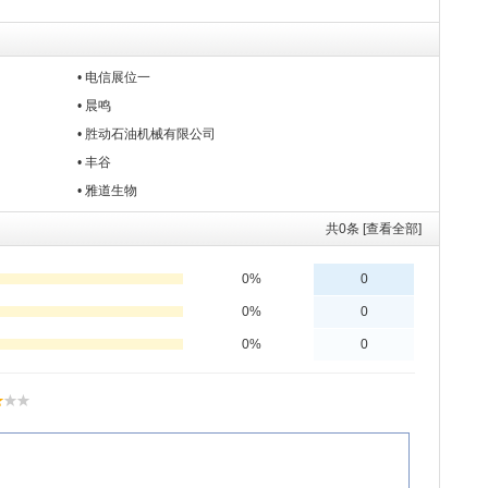
• 电信展位一
• 晨鸣
• 胜动石油机械有限公司
• 丰谷
• 雅道生物
共
0
条 [查看全部]