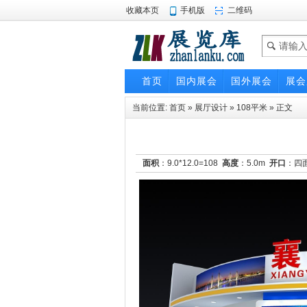
收藏本页
手机版
二维码
首页
国内展会
国外展会
展会
当前位置:
首页
»
展厅设计
»
108平米
» 正文
面积
：9.0*12.0=108
高度
：5.0m
开口
：四