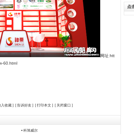
点
网址:htt
w-60.html
加入收藏
] [
告诉好友
] [
打印本文
] [
关闭窗口
]
• 科旭威尔