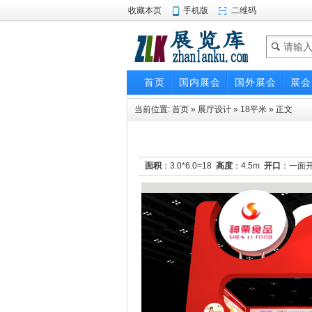
收藏本页
手机版
二维码
首页
国内展会
国外展会
展会
当前位置:
首页
»
展厅设计
»
18平米
» 正文
面积
：3.0*6.0=18
高度
：4.5m
开口
：一面