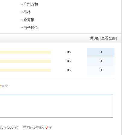
• 广州万和
• 昂林
• 金齐氟
• 电子展位
共
0
条 [查看全部]