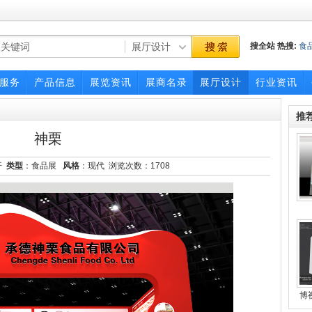
搜全站
热搜:
食
博览会
服务
产品信息
展览资讯
展商名录
展厅设计
行业资讯
推
神栗
开
类型
：食品展
风格
：现代 浏览次数：
1708
博