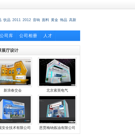
品
饮品
2011
2012
音响
面料
黄金
饰品
高新
公司库
公司相册
人才
荐展厅设计
新浪春交会
北京索英电气
视安全技术有限公司
恩贾梅纳炼油有限公司