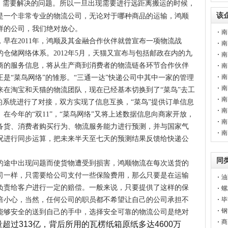
需要解决的问题。所以一旦出现需要进行远距离搬运的时候，
该
是一个非常专业的物流公司，无论对于哪种商品的运输，鸿顺
样的公司，我们绝对放心。
南
早在2011年，鸿顺及其金融合作伙伴就曾宣布一项物流战
南
仓储网络体系。2012年5月，天猫又宣布与包括邮政在内的九
南
商的服务信息，将从生产商到消费者的物流链各环节合作伙伴
南
南
是“菜鸟网络”的雏形。“三通一达”快递公司中其中一家的管理
南
来在淘宝和天猫的物流团队，现在已经基本切换到了“菜鸟”去工
南
的系统进行了对接，双方实现了信息互换，“菜鸟”提供订单信息
南
在今年的“双11”，“菜鸟网络”又将上述数据信息向商家开放，
南
备货、消费者购买行为、物流服务能力进行预测，并与国家气
南
况进行同步运算，把未来半天至七天的预测结果反馈给快递公
。
同
的途中出现问题而使货物遭受到损害，鸿顺物流在每次送货的
司一样，只需要给公司支付一些保险费用，那么只要是在运输
油
负责给客户进行一定的赔偿。一般来说，只要提供了这样的保
螺
倍小心，当然，任何公司的职员都不希望让自己的公司承担不
毕
钢
能够安全的送到自己的手中，选择安全可靠的物流公司是绝对
商
量超过313亿，背后所用的瓦楞纸箱原纸多达4600万