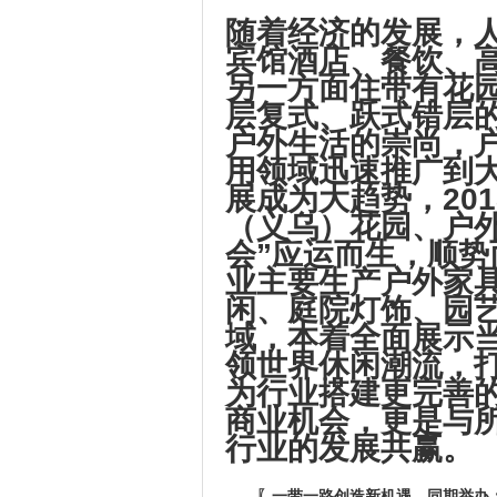
随着经济的发展，
宾馆酒店、餐饮、
另一方面住带有花
层复式、跃式错层
户外生活的崇尚，
用领域迅速推广到
展成为大趋势，201
（义乌）花园、户
会”应运而生，顺
业主要生产户外家
闲、庭院灯饰、园
域，本着全面展示
领世界休闲潮流，
为行业搭建更完善
商业机会，更是与
行业的发展共赢。
〖一带一路创造新机遇
，同期举办