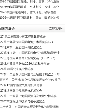
*2026年德国国际暖通、制冷、空调、净化及热
展
*2026年印尼国际供暖、空调制冷、冷链、净化
*2026年迪拜暖通制冷、空气净化、楼宇自控、
材展
*2026年尼日利亚国际建材、五金、暖通制冷管
展BIG5
新国内展会
立即发布»
027 第二届西藏林芝工程建设博览会
027第十九届深圳国际电池技术展览会ICBF
027北京第十五届国际储能展览会
027镇江（扬中）国际工程电气与新型储能产业
览会
027上海国际紧固件工业博览会（IFS 2027）
026北京美业博览会/2026北京秋季展会
026第45届北京美业博览会
027第十二届深圳国际空气压缩技术展览会（华
空压机展会）
正声明：关于“华南空气压缩机展览会”独立性的
明
027第12届华南空气压缩机展览会
027深圳国际空气压缩技术展览会
027第三十五届上海国际酒店及餐饮业博览会
026广东国际燃气技术与装备展览会
二十八届广东国际流体展暨半导体与新能源阀