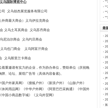
义乌国际博览中心
展
*
泵
*
公司 义乌创杰展览服务有限公司
展
*
建
*
土外商最大商会）义乌伊拉克商会
道
最
 义乌土耳其商会 义乌苏丹商会
2
乌尼泊尔商会 义乌约旦商会
2
2
 义乌也门商会 义乌阿富汗商会
2
博
2
会 义乌斯里兰卡商会
2
位着重邀请有实力的企业，作为协办单位，赞助单位（庆祝晚
2
2
胸牌、论坛、展馆广告等（具体内容备索)。
南
严
中国户外家具网》《搜狐户外》《新浪户外》《山脉户外》
声
2
《休闲用品网》《中华户外网》《阿里巴巴采购通》《中国外
2
2
《中国小商品数字城》《义乌外贸网》
2
第