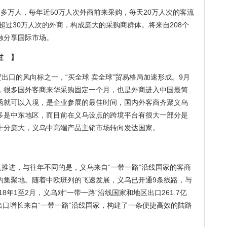
多万人，每年近50万人次外商前来采购，每天20万人次的客流
超过30万人次的外商，构成庞大的采购商群体。将来自208个
触分享国际市场。
过
】
贸出口的风向标之一，“买全球 卖全球”贸易格局加速形成。9月
，很多国外客商来华采购固定一个月，也是外商进入中国最简
函就可以入境，是企业参展的最佳时间，国内外客商齐聚义乌
多是中东地区，而目前在义乌设点的跨境平台有很大一部分是
十分庞大，义乌中高端产品主销市场转向发达国家。
入推进，与往年不同的是，义乌来自“一带一路”沿线国家的客商
商的集聚地。随着中欧班列的飞速发展，义乌已开通9条线路，与
8年1至2月，义乌对“一带一路”沿线国家和地区出口261.7亿
的出口增长来自“一带一路”沿线国家，构建了一条便捷高效的陆路