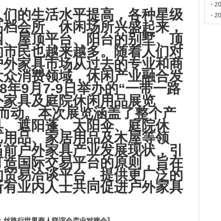
门
2
人们的生活水平提高，各种星级
2
高档会所、休闲场所兴盛起来，
园、屋顶平台、阳台的别墅、顶
的市民也越来越多。随着人们对
户外家具市场从过去的专业和商
大众消费领域，休闲产业融合发
8年9月7-9日举办的“一带一路
外家具及庭院休闲用品展览
势而动。本次展览涵盖了整个产
具、遮阳蓬、太阳伞、庭院休
艺用品、家居用品及木屋等领
当前户外家具产业发展现状，引
打造国际交易平台的原则，旨在
的贸易洽谈平台，提供更广泛的
所有业内人士共同促进户外家具
：丝路行世界商人联谊会产业对接会
〗