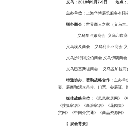
义乌：2018年
9
月
7-9
日 地点：
主办单位：
上海华博展览服务有限
联办商会：
世界商人之家（义乌本
义乌黎巴嫩商会 义乌印度商会
义乌埃及商会 义乌利比亚商会 义
义乌沙特阿拉伯商会 义乌伊朗商会
义乌巴基斯坦商会 义乌孟加拉商
特邀协办、赞助战略合作：
主办单
宴、展商和观众吊带、门票、参展证、
媒体战略单位：
《凤凰家居网》《
《搜狐家居》《新浪家居》《花园集》
贸网》《中国外贸通》《商品资源网》
〖展会背景〗