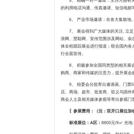
5、 精确一对一邀请：主办方拥
的利用电话沟通、传真邀请、短信电邮
6、 产业市场邀请：在各大集散
7、 展会得到广大媒体的关注, 立
浪网、慧聪网、宣传范围涉及网站、杂志
体全程跟踪展会进行报道；联合国内各
行全面宣传。
8、 积极参加全国同类型的相关
购商、商家和传媒的注意力，提升展会
9、 组委会分批寄出邀请函、门票
店、商场、超市、批发商、驻义乌国外
商会人士及相关媒体参观等寄出参观门
〖参展费用：（注：双开口展位加收
标准展位：
A区：
8800元/9㎡ 光地