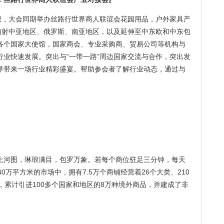
思想，大会同期举办丝路行世界商人联谊会花园用品，户外家具产
辐射中亚地区、俄罗斯、南亚地区，以及延伸至中东欧和中东包
各个国家大使馆，国家商会、专业采购商、贸易公司等机构与
业快速发展。突出与“一带一路”周边国家交流与合作，突出发
界带来一场行业精彩盛宴。帮助参会者了解行业动态，通过与
。
上河图，琳琅满目，包罗万象。若每个商位驻足三分钟，每天
0万平方米的市场中，拥有7.5万个商铺经营着26个大类、210
，累计引进100多个国家和地区的8万种境外商品，并建成了非
。