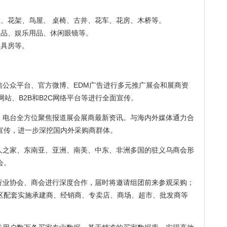
、花架、鸟屋、 桌椅、古井、花车、花房、木桥等。
用品、娱乐用品、休闲眼镜等。
工具房等。
信公众平台、官方微博、EDM广告进行多元推广展会和展商资
户网站、B2B和B2C网络平台等进行全面宣传。
志、电台全方位聚焦报道展会展商最新资讯。与海内外媒体通力合
宣传，进一步深挖国内外采购商群体。
商人之家、东南亚、亚洲、南美、中东、非洲多国的驻义乌商会形
会。
外行业协会、商会进行深度合作，届时将邀请组团前来参观采购；
区配套实施承建商、经销商、专卖店、商场、超市、批发商等