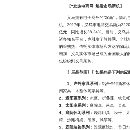
【“发达电商网”焕发市场新机】
义乌拥有电子商务的“双赢”，物
机。2017年，义乌市电商交易额为222
亿元，同比增长38.24%。目前，义
诸多知名平台，也引发了敦煌网、全球
的采购热。依托实体市场和发达的物流
增加，义乌实体市场已成为全国最大的
也纷纷到义乌采购。
〖展品
范围
〗〖
如果您是下列供应
1、户外家具系列：
铝合金特斯林
闲家具、木塑休闲家具等。
2、遮阳蓬系列：
凉蓬、折叠蓬、铁艺
3、太阳伞系列：
庭院伞、吊伞、直伞
4、庭院休闲系列：
烧烤用具、秋千、
椅、沙滩椅桌、吊床、风筝等。
5、庭院装饰系列：
景观庭院灯、节日灯