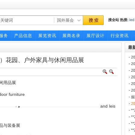
搜全站
热搜:
led
power-gen
201
服务
产品信息
展览资讯
展商名录
展厅设计
行业资讯
最
2
）花园、户外家具与休闲用品展
2
2
2
闲用品展
2
药
2
oor furniture
展
掘
2
2
and leis
*
源
*
控
*
品与装备展
*