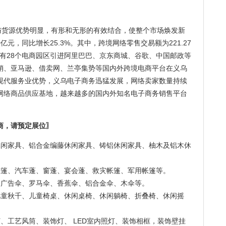
流与货源优势明显，有形和无形的有效结合，使整个市场焕发新
0亿元，同比增长25.3%。其中，跨境网络零售交易额为221.27
乌共有28个电商园区引进阿里巴巴、京东商城、谷歌、中国邮政等
销、亚马逊、借卖网、兰亭集势等国内外跨境电商平台在义乌
现代服务业优势，义乌电子商务迅猛发展，网络卖家数量持续
网络商品供应基地，越来越多的国内外知名电子商务销售平台
商，请预定展位〗
休闲家具、铝合金编藤休闲家具、铸铝休闲家具、柚木及铝木休
帐篷、汽车蓬、窗蓬、宴会蓬、救灾帐篷、军用帐篷等。
、广告伞、罗马伞、香蕉伞、铝合金伞、木伞等。
儿童秋千、儿童椅桌、休闲桌椅、休闲躺椅、折叠椅、休闲摇
、工艺风筒、装饰灯、 LED室内照灯、装饰相框，装饰壁挂