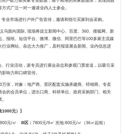
有关用户数万条买家专业数据，基于精准的买家数据库，实现高效
等方式广泛一对一邀请业内人士参会。
地、专业市场进行户外广告宣传，邀请和指引买家到会采购。
足义乌面向国际, 现场将设立新闻中心、百度、360、搜狐网、新
、报纸、短信平台、微博、微信、阿里巴巴等100多家主流媒
大行业网站、杂志大力推广，及时报道展会新闻、业内信息进
展会、行业活动，派专员进行展会杂志和参观门票发送，以吸引采
的影响力和口碑宣传。
50万张，对象：地产商、景区配套实施承建商、经销商、专卖
商会的会员单位，进出口商、科研单位、政府采购部门、相关
票。
1000元）〗
:900元/㎡
B区：
7800元/9㎡ 光地:800元/㎡（36㎡起租）