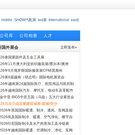
middle
SHOW汽配展
led展
International
east|
6
2016日
食品
LED照明
公司库
公司相册
人才
新国外展会
立即发布»
026泰国紧固件及五金工具展
026年11月澳大利亚纺织服装展/墨尔本/澳洲
026年9月俄罗斯国际服装展CPM/莫斯科
026第6届越南（胡志明）国际电机展览会
026年越南第24届国际医疗、医院用品与医药制
博览会
026年越南国际汽车、摩托车、电动车及零配件
览会
金中亚-BIG5中亚五国（乌兹）五大行业展览会
026
026乌克兰战后重建双城展-基辅/华沙
*2026年英国国际暖通、制冷、通风、泵阀及能
展
*2026埃及国际制冷、暖通、空气净化、楼宇自
展
*2026印尼国际制冷及水产肉类加工及冷链展
*2026年越南国际暖通、空调制冷、净化、泵阀