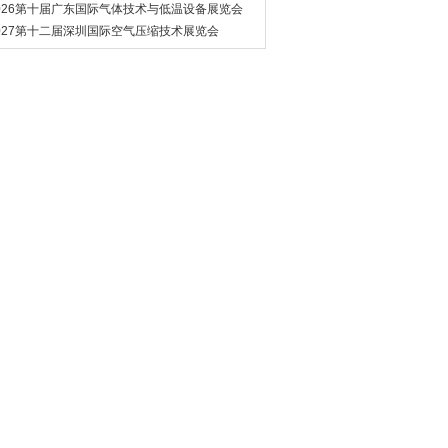
管道展览会
026第十届广东国际气体技术与低温设备展览会
027第十二届深圳国际空气压缩技术展览会