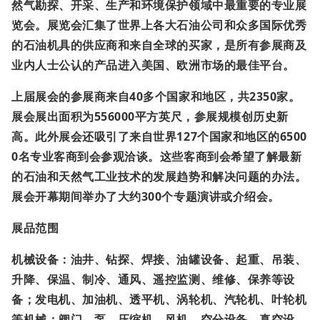
然气勘探、开采、生产和环境保护领域中最重要的专业展
览会。展览会汇集了世界上各大石油公司和众多国际优秀
的石油机具的供应商和来自全球的买家，是所有参展商及
业内人士公认的产品进入美国、欧洲市场的最佳平台。
上届展会的参展商来自
40
多个国家和地区，共
2350
家。
展会展出面积为
556000
平方英尺，参展规模创历史新
高。此外展会还吸引了来自世界
127
个国家和地区的
6500
0
名专业客商到会参观洽谈。这些客商到会希望了解最新
的石油和天然气工业技术的发展趋势和解决问题的办法。
展会开幕期间举办了大约
300
个专题演讲或介绍会。
展品范围
机械设备：油井、钻探、焊接、油罐设备、起重、吊装、
升降、保温、制冷、通风、遥控监测、维修、保养等设
备；发电机、加油机、透平机、涡轮机、汽轮机、叶轮机
等机械；阀门、泵、压缩机、风机、空分设备、真空设