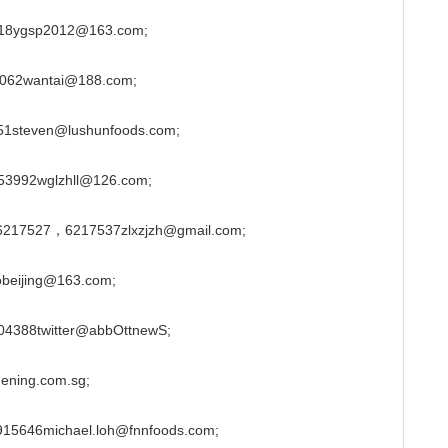
ygsp2012@163.com;
wantai@188.com;
even@lushunfoods.com;
2wglzhll@126.com;
27，6217537zlxzjzh@gmail.com;
ijing@163.com;
twitter@abbOttnewS;
ning.com.sg;
michael.loh@fnnfoods.com;