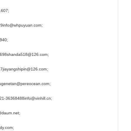
607;
nfo@whpuyuan.com;
40;
shanda518@126.com;
yangshipin@126.com;
netan@pereocean.com;
8488info@vinhill.cn;
daum.net;
y.com;