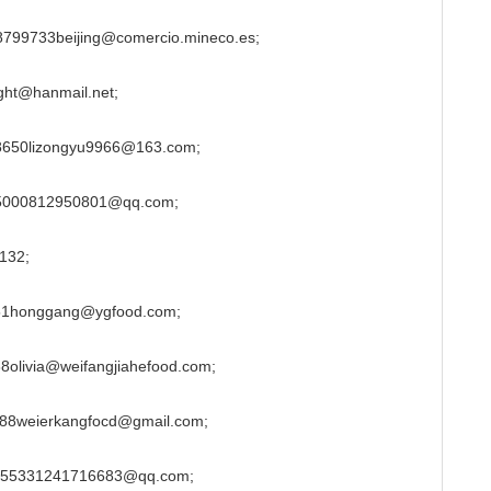
3beijing@comercio.mineco.es;
t@hanmail.net;
lizongyu9966@163.com;
0812950801@qq.com;
32;
onggang@ygfood.com;
ia@weifangjiahefood.com;
ierkangfocd@gmail.com;
31241716683@qq.com;