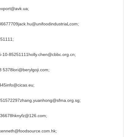
ort@avk.ua;
9jack.hu@unifoodindustriaLcom;
1111;
51111holly.chen@cbbc.org.cn;
lori@berylgoji.com;
nfo@cicas.eu;
297zhang.yuanhong@sfma.org.sg;
78hknyfz@126.com;
eth@foodsource.com.hk;