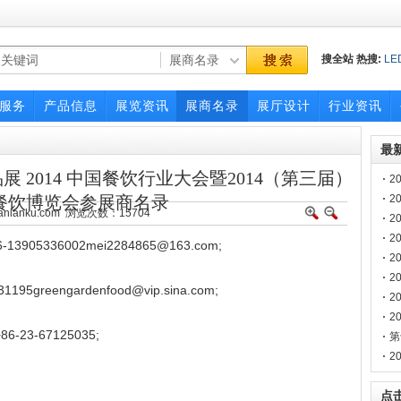
搜全站
热搜:
LE
012
oem/odm
服务
产品信息
展览资讯
展商名录
展厅设计
行业资讯
最
展 2014 中国餐饮行业大会暨2014（第三届）
2
录
2
餐饮博览会参展商名录
hanlanku.com 浏览次数：
15704
2
2
名
商
2
5336002mei2284865@163.com;
休
2
行
2
reengardenfood@vip.sina.com;
商
坛
2
第
2
3-67125035;
览
会
第
录
2
展
点