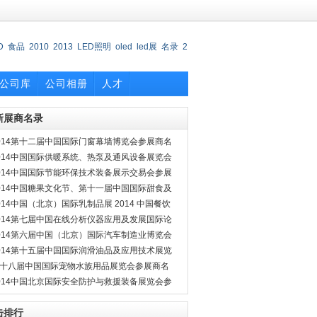
D
食品
2010
2013
LED照明
oled
led展
名录
2
公司库
公司相册
人才
新展商名录
014第十二届中国国际门窗幕墙博览会参展商名
014中国国际供暖系统、热泵及通风设备展览会
014中国国际建筑节能及新型建材展览会参展商
014中国国际节能环保技术装备展示交易会参展
录
名录
014中国糖果文化节、第十一届中国国际甜食及
闲食品展览会参展商名录
014中国（北京）国际乳制品展 2014 中国餐饮
业大会暨2014（第三届）国际餐饮博览会参展
014第七届中国在线分析仪器应用及发展国际论
名录
暨展览会参展商名录
014第六届中国（北京）国际汽车制造业博览会
六届中国（北京）国际汽车模具及制造技术展
014第十五届中国国际润滑油品及应用技术展览
会参展商名录
参展商名录
十八届中国国际宠物水族用品展览会参展商名
014中国北京国际安全防护与救援装备展览会参
商名录
击排行