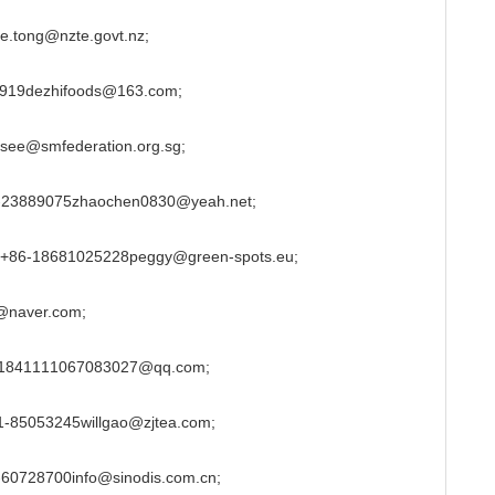
ong@nzte.govt.nz;
dezhifoods@163.com;
@smfederation.org.sg;
075zhaochen0830@yeah.net;
18681025228peggy@green-spots.eu;
naver.com;
1111067083027@qq.com;
3245willgao@zjtea.com;
700info@sinodis.com.cn;