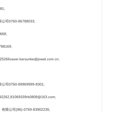
1;
760-86788033;
68;
8169;
aver.karsunke@jowat.com.cn;
60-89969999-8301;
2,81069339rk0808@163.com;
(86)-0769-83902235;