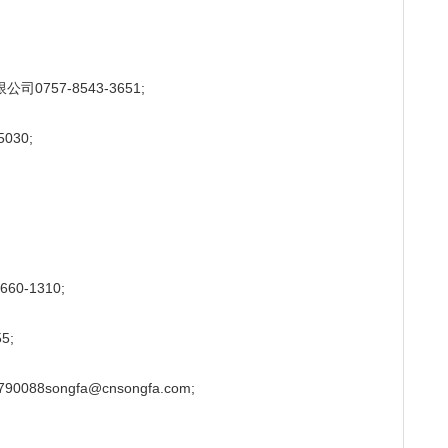
757-8543-3651;
030;
0-1310;
5;
88songfa@cnsongfa.com;