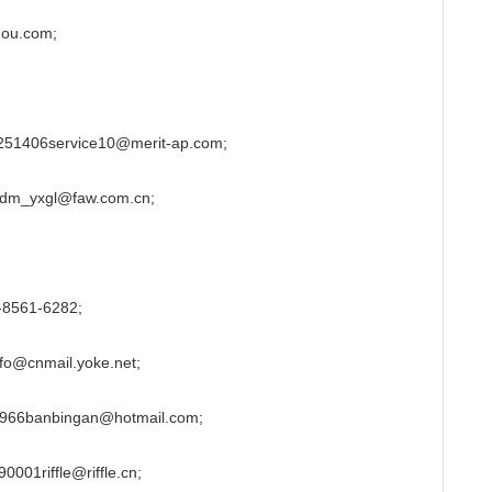
u.com;
service10@merit-ap.com;
yxgl@faw.com.cn;
61-6282;
nmail.yoke.net;
anbingan@hotmail.com;
ffle@riffle.cn;