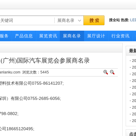
搜全站
热搜:
LE
012
oem/odm
服务
产品信息
展览资讯
展商名录
展厅设计
行业资讯
最
国(广州)国际汽车展览会参展商名录
2
4
2
hanlanku.com 浏览次数：
5445
论
2
2
有限公司0755-86141207;
会
2
品
会
2
限公司0755-2685-6056;
中
2
商
2
-0802;
名
2
录
2
665120495;
点