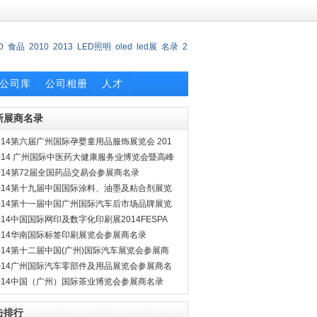
D
食品
2010
2013
LED照明
oled
led展
名录
2
公司库
公司相册
人才
新展商名录
014第六届广州国际孕婴童用品服饰展览会 201
中国(广州)国际儿童服装服饰博览会参展商名录
014 广州国际中医药大健康服务业博览会暨高峰
坛参展商名录
014第72届全国药品交易会参展商名录
014第十九届中国国际涂料、油墨及粘合剂展览
第二十六届中国国际表面处理、涂装及涂料产
014第十一届中国广州国际汽车后市场品牌展览
展览会参展商名录
 暨广州国际汽车改装展参展商名录
014中国国际网印及数字化印刷展2014FESPA
国数码印刷展2014中国国际纺织品印花展参展
014华南国际标签印刷展览会参展商名录
名录
014第十二届中国(广州)国际汽车展览会参展商
录
014广州国际汽车零部件及用品展览会参展商名
014中国（广州）国际茶业博览会参展商名录
击排行