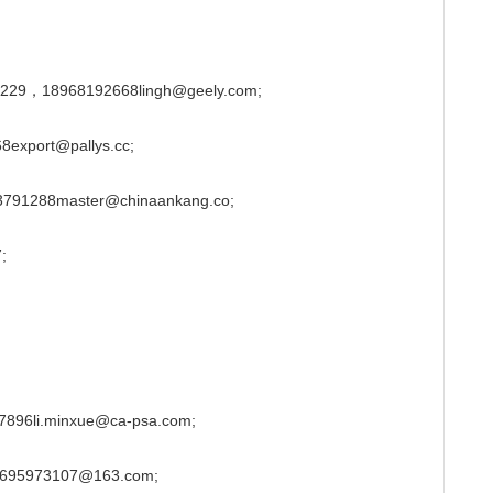
18968192668lingh@geely.com;
ort@pallys.cc;
88master@chinaankang.co;
;
i.minxue@ca-psa.com;
5973107@163.com;