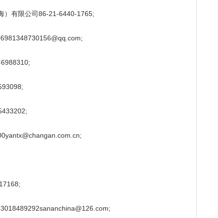
有限公司86-21-6440-1765;
1348730156@qq.com;
88310;
3098;
33202;
tx@changan.com.cn;
168;
9292sananchina@126.com;