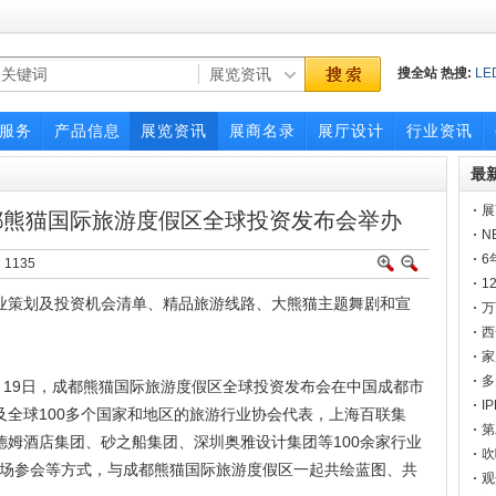
搜全站
热搜:
LE
展会
展会
广交
服务
产品信息
展览资讯
展商名录
展厅设计
行业资讯
最
展
成都熊猫国际旅游度假区全球投资发布会举办
一
N
6
：
1135
1
业策划及投资机会清单、精品旅游线路、大熊猫主题舞剧和宣
点
万
官
西
家
多
- 2月19日，成都熊猫国际旅游度假区全球投资发布会在中国成都市
I
全球100多个国家和地区的旅游行业协会代表，上海百联集
邀
第
姆酒店集团、砂之船集团、深圳奥雅设计集团等100余家行业
硬
吹
场参会等方式，与成都熊猫国际旅游度假区一起共绘蓝图、共
定
观