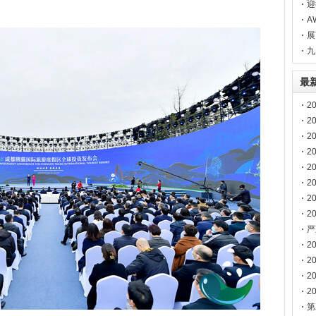
您
迎
湾
A
展
热
九
最
2
2
2
2
博
2
2
2
2
南
严
声
2
2
2
2
第