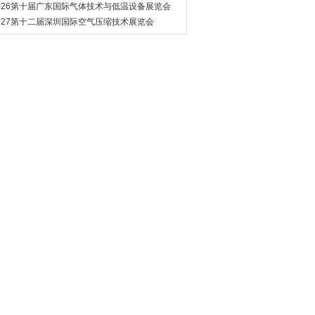
管道展览会
026第十届广东国际气体技术与低温设备展览会
027第十二届深圳国际空气压缩技术展览会