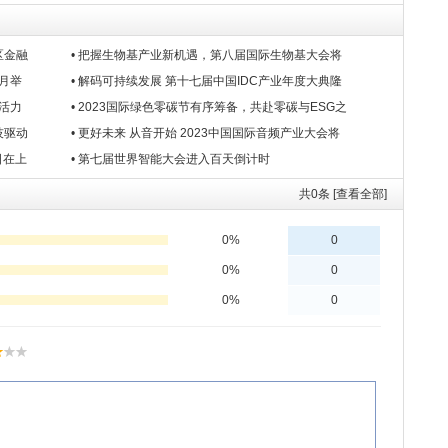
区金融
• 把握生物基产业新机遇，第八届国际生物基大会将
3月举
• 解码可持续发展 第十七届中国IDC产业年度大典隆
展活力
• 2023国际绿色零碳节有序筹备，共赴零碳与ESG之
技驱动
• 更好未来 从音开始 2023中国国际音频产业大会将
日在上
• 第七届世界智能大会进入百天倒计时
共
0
条 [查看全部]