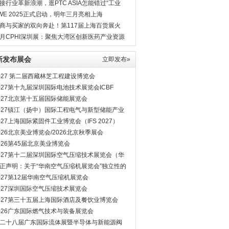
8月相见
接行业革新浪潮，逛PTC ASIA怎能错过“工业
”？
WE 2025正式启动，明年三月亮相上海
商与买家的双向奔赴！第117届上海百货展火
进行中
月CPHI深圳展：聚焦大湾区创新医药产业资源
新发布展会
立即发布»
027 第二届西藏林芝工程建设博览会
027第十九届深圳国际电池技术展览会ICBF
027北京第十五届国际储能展览会
027镇江（扬中）国际工程电气与新型储能产业
览会
027上海国际紧固件工业博览会（IFS 2027）
026北京美业博览会/2026北京秋季展会
026第45届北京美业博览会
027第十二届深圳国际空气压缩技术展览会（华
空压机展会）
正声明：关于“华南空气压缩机展览会”独立性的
明
027第12届华南空气压缩机展览会
027深圳国际空气压缩技术展览会
027第三十五届上海国际酒店及餐饮业博览会
026广东国际燃气技术与装备展览会
二十八届广东国际流体展暨半导体与新能源阀