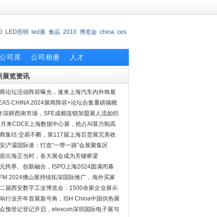
D
LED照明
led展
食品
2010
博览会
china
ces
会
公司库
公司相册
人才
新展览资讯
商论坛活动阵容曝光，速来上海汽车内外饰展
探究竟
EAS CHINA 2024展商阵容+论坛合集重磅揭晓
年深耕西南市场，SFE成都连锁加盟展人流如织
2月来CDCE上海数据中心展，抢占AI算力制高
商集结 交易不断，第117届上海百货展完美收
安浐灞国际港：打造“一带一路”会展聚集区
居出海正当时，各大展会成为关键桥梁
元跨界、创新融合，ISPO上海2024圆满闭幕
PFM 2024佛山展持续拓深国际推广，海外买家
约
二届西安数字工业博览会：1500余家企业展示
实力
响行业开年首展新号角，ISH China中国供热展
档二月
众预登记登记开启，elexcon深圳国际电子展与