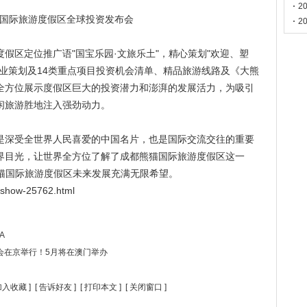
门
2
国际旅游度假区全球投资发布会
2
区定位推广语"国宝乐园·文旅乐土"，精心策划"欢迎、塑
业策划及14类重点项目投资机会清单、精品旅游线路及《大熊
全方位展示度假区巨大的投资潜力和澎湃的发展活力，为吸引
闲旅游胜地注入强劲动力。
深受全世界人民喜爱的中国名片，也是国际交流交往的重要
界目光，让世界全方位了解了成都熊猫国际旅游度假区这一
熊猫国际旅游度假区未来发展充满无限希望。
/show-25762.html
A
闻发布会在京举行！5月将在澳门举办
加入收藏
] [
告诉好友
] [
打印本文
] [
关闭窗口
]