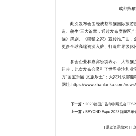
成都熊猫
此次发布会围绕成都熊猫国际旅游度假
造、萌生"三大篇章，通过发布度假区产
猫》舞剧、《熊猫之家》宣传推广曲，
更多全球高端资源入驻、打造世界级休
参会企业和嘉宾纷纷表示，大熊猫是
纽带，此次发布会吸引了世界关注和业
方"国宝乐园·文旅乐土"；大家对成都
网址:https://www.zhanlanku.com/news
下一篇：
2023德国广告印刷展览会FESP
上一篇：
BEYOND Expo 2023新
[
展览资讯搜索
] [