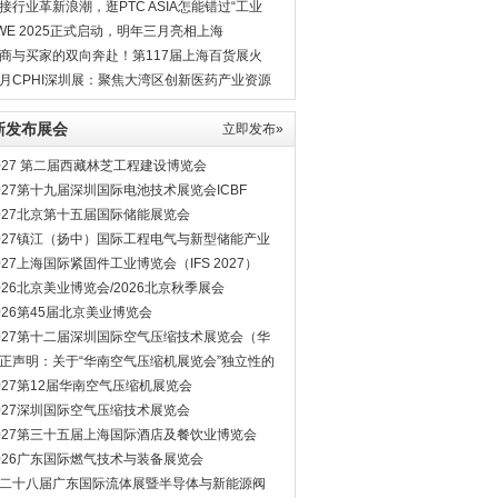
8月相见
接行业革新浪潮，逛PTC ASIA怎能错过“工业
”？
WE 2025正式启动，明年三月亮相上海
商与买家的双向奔赴！第117届上海百货展火
进行中
月CPHI深圳展：聚焦大湾区创新医药产业资源
新发布展会
立即发布»
027 第二届西藏林芝工程建设博览会
027第十九届深圳国际电池技术展览会ICBF
027北京第十五届国际储能展览会
027镇江（扬中）国际工程电气与新型储能产业
览会
027上海国际紧固件工业博览会（IFS 2027）
026北京美业博览会/2026北京秋季展会
026第45届北京美业博览会
027第十二届深圳国际空气压缩技术展览会（华
空压机展会）
正声明：关于“华南空气压缩机展览会”独立性的
明
027第12届华南空气压缩机展览会
027深圳国际空气压缩技术展览会
027第三十五届上海国际酒店及餐饮业博览会
026广东国际燃气技术与装备展览会
二十八届广东国际流体展暨半导体与新能源阀