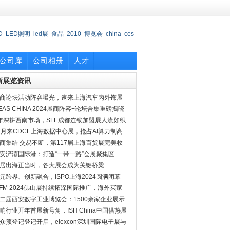
D
LED照明
led展
食品
2010
博览会
china
ces
会
公司库
公司相册
人才
新展览资讯
商论坛活动阵容曝光，速来上海汽车内外饰展
探究竟
EAS CHINA 2024展商阵容+论坛合集重磅揭晓
年深耕西南市场，SFE成都连锁加盟展人流如织
2月来CDCE上海数据中心展，抢占AI算力制高
商集结 交易不断，第117届上海百货展完美收
安浐灞国际港：打造“一带一路”会展聚集区
居出海正当时，各大展会成为关键桥梁
元跨界、创新融合，ISPO上海2024圆满闭幕
PFM 2024佛山展持续拓深国际推广，海外买家
约
二届西安数字工业博览会：1500余家企业展示
实力
响行业开年首展新号角，ISH China中国供热展
档二月
众预登记登记开启，elexcon深圳国际电子展与