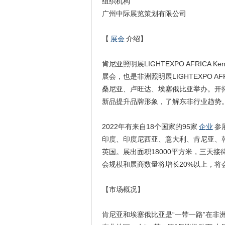
组织机构
广州中际展览策划有限公司
【
展会
介绍】
肯尼亚照明展LIGHTEXPO AFRIC
展会，也是非洲照明展LIGHTEXPO AF
桑尼亚、卢旺达、埃塞俄比亚举办。开拓东非
新品提升品牌形象，了解东非行业趋势
2022年有来自18个国家的95家
企业
参
印度、印度尼西亚、意大利、肯尼亚、
英国。展出面积18000平方米，三天接待
会规模和展商数量将增长20%以上，将
【市场概况】
肯尼亚和埃塞俄比亚是“一带一路”在非