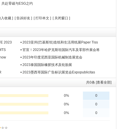
，共赴零碳与ESG之约
加入收藏
] [
告诉好友
] [
打印本文
] [
关闭窗口
]
 2023
• 2023亚州(巴基斯坦)造纸和生活用纸展Paper Tiss
MTS
• 官宣！2023年哈萨克斯坦国际汽车及零部件展会将
Show
• 2023年印度尼西亚国际机械制造展览会
• 2023泰国国际橡胶技术及轮胎展
R
• 2023墨西哥国际广告标识展览会Expopublicitas
共
0
条 [查看全部]