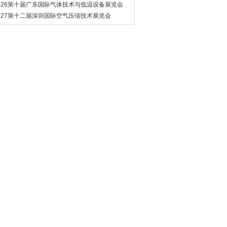
管道展览会
026第十届广东国际气体技术与低温设备展览会
027第十二届深圳国际空气压缩技术展览会