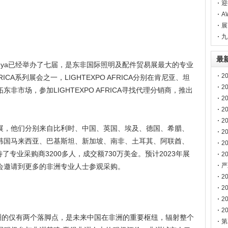
您
迎
湾
A
展
热
九
最
A Kenya已经举办了七届，是东非国际照明及配件贸易展最大的专业
2
RICA系列展会之一，LIGHTEXPO AFRICA分别在肯尼亚、坦
2
市场，参加LIGHTEXPO AFRICA寻找代理分销商，推出
2
。
2
博
2
展，他们分别来自比利时、中国、英国、埃及、德国、希腊、
2
韩国马来西亚、巴基斯坦、新加坡、南非、土耳其、阿联酋、
2
了专业采购商3200多人，成交额730万美金。预计2023年展
2
南
严
会邀请到更多的非洲专业人士参观采购。
声
2
2
2
2
洲的仅有两个落脚点，是未来中国在非洲的重要枢纽，辐射整个
第