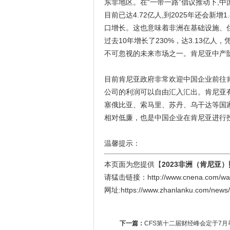
东非地区。在“一带一路”倡议推动下,
目前已达4.72亿人,到2025年还会新
口增长。这也意味着非洲在基础设施、
过去10年增长了230%，达3.13亿
不可忽视的未来市场之一。肯尼亚中产阶
目前肯尼亚政府非常欢迎中国企业前往
公司的利润可以自由汇入汇出。肯尼亚
塞俄比亚、索马里、苏丹、乌干达等国
相对低廉，也是中国企业在肯尼亚进行
温馨提示：
本页面为您提供【
2023非洲（肯尼亚
请猛击链接：http://www.cnena.com/waizh
网址:https://www.zhanlanku.com/news
下一篇：
CFS第十二届财经峰会定于7月