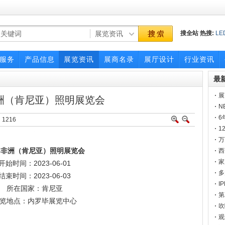
搜全站
热搜:
LE
展会
展会
广交
服务
产品信息
展览资讯
展商名录
展厅设计
行业资讯
最
展
非洲（肯尼亚）照明展览会
一
N
6
：
1216
1
点
万
23非洲（肯尼亚）照明展览会
官
西
家
开始时间：2023-06-01
多
结束时间：2023-06-03
I
所在国家：肯尼亚
邀
第
览地点：内罗毕展览中心
硬
吹
定
观