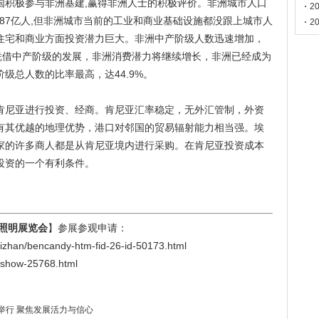
中国积极参与非洲基建,赢得非洲人士的积极评价。非洲城市人口
门
2
增1.87亿人,但非洲城市当前的工业和商业基础设施都没跟上城市人
2
住宅和商业方面投资潜力巨大。非洲中产阶级人数迅速增加，
人，凭借中产阶级的发展，非洲消费潜力将继续增长，非洲已经成为
级总人数的比率最高，达44.9%。
肯尼亚进行投资、经商。肯尼亚汇率稳定，无外汇管制，外资
有其优越的地理优势，港口对邻国的贸易辐射能力相当强。埃
家的许多商人都是从肯尼亚境内进行采购。在肯尼亚投资成本
投资的一个有利条件。
）照明展览会
】参展参观申请：
an/bencandy-htm-fid-26-id-50173.html
/show-25768.html
举行 聚焦发展活力与信心