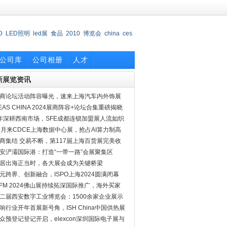
D
LED照明
led展
食品
2010
博览会
china
ces
会
公司库
公司相册
人才
新展览资讯
商论坛活动阵容曝光，速来上海汽车内外饰展
探究竟
EAS CHINA 2024展商阵容+论坛合集重磅揭晓
年深耕西南市场，SFE成都连锁加盟展人流如织
2月来CDCE上海数据中心展，抢占AI算力制高
商集结 交易不断，第117届上海百货展完美收
安浐灞国际港：打造“一带一路”会展聚集区
居出海正当时，各大展会成为关键桥梁
元跨界、创新融合，ISPO上海2024圆满闭幕
PFM 2024佛山展持续拓深国际推广，海外买家
约
二届西安数字工业博览会：1500余家企业展示
实力
响行业开年首展新号角，ISH China中国供热展
档二月
众预登记登记开启，elexcon深圳国际电子展与