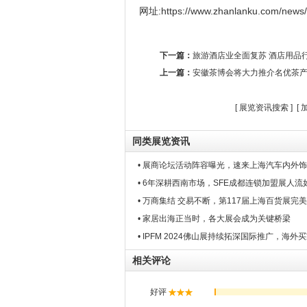
网址:https://www.zhanlanku.com/news
下一篇：
旅游酒店业全面复苏 酒店用品
上一篇：
安徽茶博会将大力推介名优茶
[
展览资讯搜索
] [
同类展览资讯
• 展商论坛活动阵容曝光，速来上海汽车内外
• 6年深耕西南市场，SFE成都连锁加盟展人流
• 万商集结 交易不断，第117届上海百货展完
• 家居出海正当时，各大展会成为关键桥梁
• IPFM 2024佛山展持续拓深国际推广，海外
相关评论