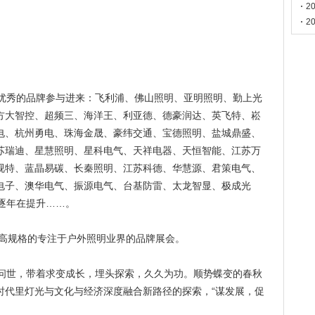
门
2
2
秀的品牌参与进来：飞利浦、佛山照明、亚明照明、勤上光
方大智控、超频三、海洋王、利亚德、德豪润达、英飞特、崧
电、杭州勇电、珠海金晟、豪纬交通、宝德照明、盐城鼎盛、
苏瑞迪、星慧照明、星科电气、天祥电器、天恒智能、江苏万
视特、蓝晶易碳、长秦照明、江苏科德、华慧源、君策电气、
电子、澳华电气、振源电气、台基防雷、太龙智显、极成光
是逐年在提升……。
高规格的专注于户外照明业界的品牌展会。
世，带着求变成长，埋头探索，久久为功。顺势蝶变的春秋
时代里灯光与文化与经济深度融合新路径的探索，“谋发展，促