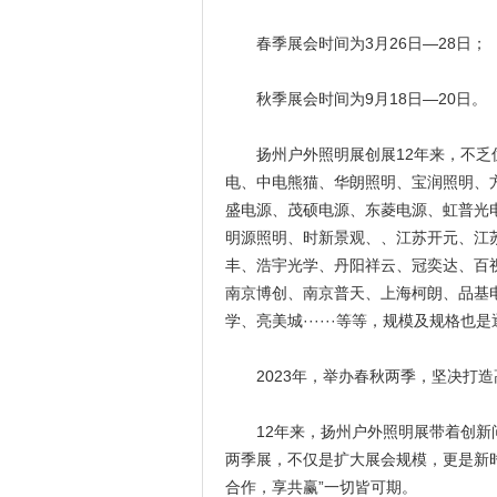
春季展会时间为3月26日—28日；
秋季展会时间为9月18日—20日。
扬州户外照明展创展12年来，不乏优
电、中电熊猫、华朗照明、宝润照明、
盛电源、茂硕电源、东菱电源、虹普光
明源照明、时新景观、、江苏开元、江
丰、浩宇光学、丹阳祥云、冠奕达、百
南京博创、南京普天、上海柯朗、品基
学、亮美城······等等，规模及规格也
2023年，举办春秋两季，坚决打造
12年来，扬州户外照明展带着创新问
两季展，不仅是扩大展会规模，更是新
合作，享共赢”一切皆可期。