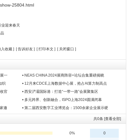
/show-25804.html
行业迎来春天
产品
加入收藏
] [
告诉好友
] [
打印本文
] [
关闭窗口
]
饰展一
• NEAS CHINA 2024展商阵容+论坛合集重磅揭晓
如织
• 12月来CDCE上海数据中心展，抢占AI算力制高点
美收官
• 西安浐灞国际港：打造“一带一路”会展聚集区
• 多元跨界、创新融合，ISPO上海2024圆满闭幕
买家邀
• 第二届西安数字工业博览会：1500余家企业展示硬
共
0
条 [查看全部]