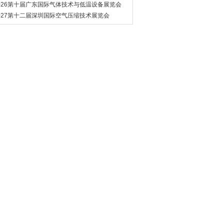
管道展览会
026第十届广东国际气体技术与低温设备展览会
027第十二届深圳国际空气压缩技术展览会