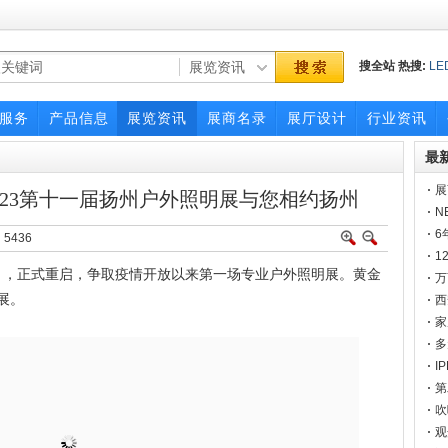
搜全站
热搜:
LE
展会
展会
广交
服务
产品信息
展览资讯
展商名录
展厅设计
行业资讯
最
展
023第十一届扬州户外照明展与您相约扬州
一
N
6
：
5436
1
，正式重启，争取疫情开放以来第一场专业户外照明展。黄金
点
万
展。
官
西
家
多
I
邀
第
硬
吹
定
观