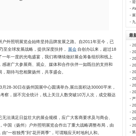
您
迎
湾
A
展
热
九
最
外照明展览会始终坚持品牌发展之路。自2011年至今，已
2
国乃至全球发展战略，提供深度扶持，
展会
自创办以来，超过18
2
了一年一度的光电盛宴，我们将继续做好展会筹备组织和线上
2
，感谢广大参展商、观众、媒体和合作伙伴一如既往的支持和
2
局，期待与您相聚扬州，共享盛会。
博
2
2
2
月28-30日在扬州国展中心圆满举办,展出面积达30000平米，
2
观考察，据不完全统计，线上关注人数突破10万人次，成交额达
南
严
声
2
2
无法满足日益壮大的展会规模，应广大客商要求及与商会、
2
始，中国（扬州）户外照明展览会作出了重大战略调整布局，由
2
第
由“一枝独秀”到“花开两季”，可谓顺应天时地利人和。