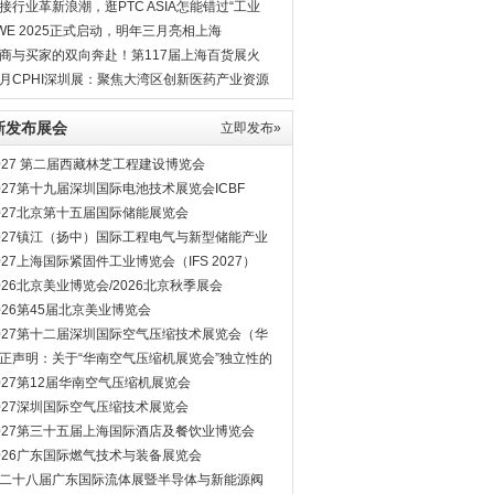
8月相见
接行业革新浪潮，逛PTC ASIA怎能错过“工业
”？
WE 2025正式启动，明年三月亮相上海
商与买家的双向奔赴！第117届上海百货展火
进行中
月CPHI深圳展：聚焦大湾区创新医药产业资源
新发布展会
立即发布»
027 第二届西藏林芝工程建设博览会
027第十九届深圳国际电池技术展览会ICBF
027北京第十五届国际储能展览会
027镇江（扬中）国际工程电气与新型储能产业
览会
027上海国际紧固件工业博览会（IFS 2027）
026北京美业博览会/2026北京秋季展会
026第45届北京美业博览会
027第十二届深圳国际空气压缩技术展览会（华
空压机展会）
正声明：关于“华南空气压缩机展览会”独立性的
明
027第12届华南空气压缩机展览会
027深圳国际空气压缩技术展览会
027第三十五届上海国际酒店及餐饮业博览会
026广东国际燃气技术与装备展览会
二十八届广东国际流体展暨半导体与新能源阀