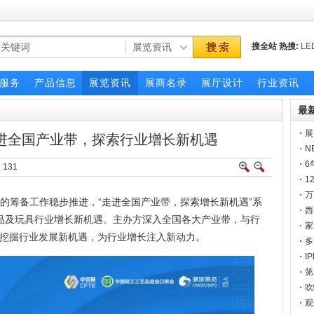
搜全站
热搜:
LE
展会
展会
广交
服务
产品信息
展览资讯
展商名录
展厅设计
行业资讯
最
展
走进全国产业带，探索行业增长新机遇
一
N
6
：
131
1
点
万
博会的筹备工作稳步推进，“走进全国产业带，探索增长新机遇”系
官
西
品及玩具行业增长新机遇。主办方深入全国各大产业带，与行
家
挖掘行业发展新机遇，为行业增长注入新动力。
多
I
邀
第
硬
吹
定
观