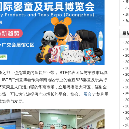
您
迎
湾
A
展
热
九
最
2
2
2
2
博
2
之都，也是重要的童装产业带，IBTE代表团队与宁波市玩具
2
IBTE广州童博会作为华南地区专业的垂直B2B婴童及玩具行
2
济繁荣且人口活力强的华南市场，立足粤港澳大湾区，辐射全
2
南
严
市场，可以为宁波提供产业增长的平台。协会、
展会
计划利用
声
2
续繁荣与发展。
2
2
2
第