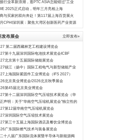
8月相见
接行业革新浪潮，逛PTC ASIA怎能错过“工业
”？
WE 2025正式启动，明年三月亮相上海
商与买家的双向奔赴！第117届上海百货展火
进行中
月CPHI深圳展：聚焦大湾区创新医药产业资源
新发布展会
立即发布»
027 第二届西藏林芝工程建设博览会
027第十九届深圳国际电池技术展览会ICBF
027北京第十五届国际储能展览会
027镇江（扬中）国际工程电气与新型储能产业
览会
027上海国际紧固件工业博览会（IFS 2027）
026北京美业博览会/2026北京秋季展会
026第45届北京美业博览会
027第十二届深圳国际空气压缩技术展览会（华
空压机展会）
正声明：关于“华南空气压缩机展览会”独立性的
明
027第12届华南空气压缩机展览会
027深圳国际空气压缩技术展览会
027第三十五届上海国际酒店及餐饮业博览会
026广东国际燃气技术与装备展览会
二十八届广东国际流体展暨半导体与新能源阀