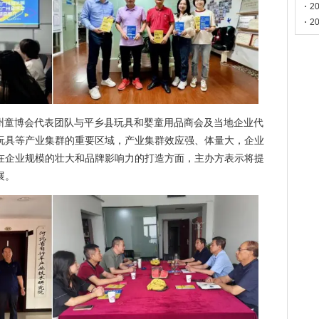
门
2
2
E广州童博会代表团队与平乡县玩具和婴童用品商会及当地企业代
玩具等产业集群的重要区域，产业集群效应强、体量大，企业
在企业规模的壮大和品牌影响力的打造方面，主办方表示将提
展。