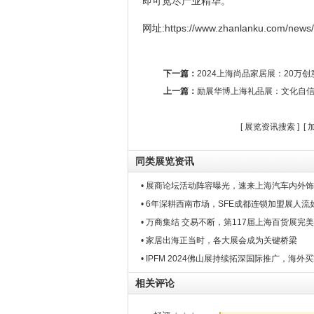
即可览尽产业精华。
网址:https://www.zhanlanku.com/news
下一篇：
2024上海尚品家居展：20万
上一篇：
励展华博上海礼品展：文化自
[
展览资讯搜索
] [
同类展览资讯
• 展商论坛活动阵容曝光，速来上海汽车内外
• 6年深耕西南市场，SFE成都连锁加盟展人流
• 万商集结 交易不断，第117届上海百货展完
• 家居出海正当时，各大展会成为关键桥梁
• IPFM 2024佛山展持续拓深国际推广，海外
相关评论