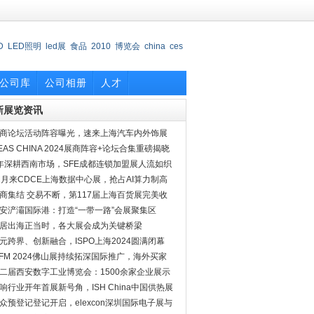
D
LED照明
led展
食品
2010
博览会
china
ces
会
公司库
公司相册
人才
新展览资讯
商论坛活动阵容曝光，速来上海汽车内外饰展
探究竟
EAS CHINA 2024展商阵容+论坛合集重磅揭晓
年深耕西南市场，SFE成都连锁加盟展人流如织
2月来CDCE上海数据中心展，抢占AI算力制高
商集结 交易不断，第117届上海百货展完美收
安浐灞国际港：打造“一带一路”会展聚集区
居出海正当时，各大展会成为关键桥梁
元跨界、创新融合，ISPO上海2024圆满闭幕
PFM 2024佛山展持续拓深国际推广，海外买家
约
二届西安数字工业博览会：1500余家企业展示
实力
响行业开年首展新号角，ISH China中国供热展
档二月
众预登记登记开启，elexcon深圳国际电子展与