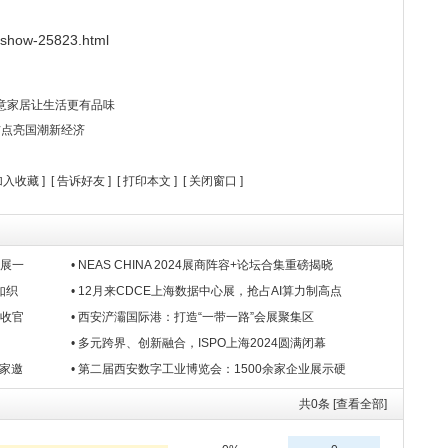
/show-25823.html
创意家居让生活更有品味
信点亮国潮新经济
加入收藏
] [
告诉好友
] [
打印本文
] [
关闭窗口
]
饰展一
• NEAS CHINA 2024展商阵容+论坛合集重磅揭晓
如织
• 12月来CDCE上海数据中心展，抢占AI算力制高点
美收官
• 西安浐灞国际港：打造“一带一路”会展聚集区
• 多元跨界、创新融合，ISPO上海2024圆满闭幕
买家邀
• 第二届西安数字工业博览会：1500余家企业展示硬
共
0
条 [查看全部]