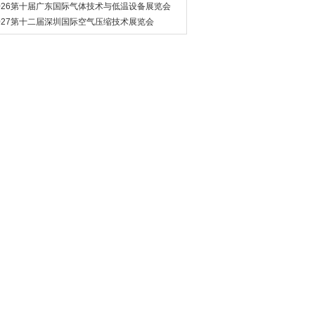
管道展览会
026第十届广东国际气体技术与低温设备展览会
027第十二届深圳国际空气压缩技术展览会