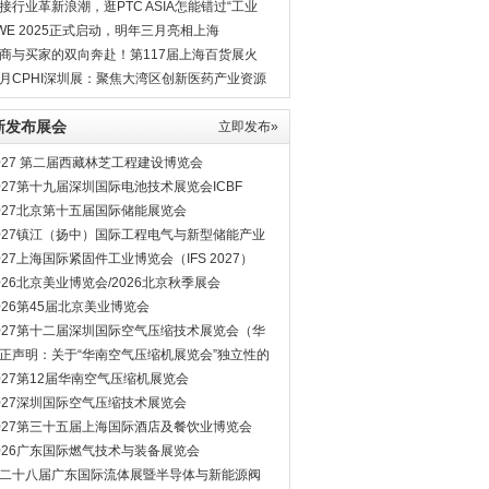
8月相见
接行业革新浪潮，逛PTC ASIA怎能错过“工业
”？
WE 2025正式启动，明年三月亮相上海
商与买家的双向奔赴！第117届上海百货展火
进行中
月CPHI深圳展：聚焦大湾区创新医药产业资源
新发布展会
立即发布»
027 第二届西藏林芝工程建设博览会
027第十九届深圳国际电池技术展览会ICBF
027北京第十五届国际储能展览会
027镇江（扬中）国际工程电气与新型储能产业
览会
027上海国际紧固件工业博览会（IFS 2027）
026北京美业博览会/2026北京秋季展会
026第45届北京美业博览会
027第十二届深圳国际空气压缩技术展览会（华
空压机展会）
正声明：关于“华南空气压缩机展览会”独立性的
明
027第12届华南空气压缩机展览会
027深圳国际空气压缩技术展览会
027第三十五届上海国际酒店及餐饮业博览会
026广东国际燃气技术与装备展览会
二十八届广东国际流体展暨半导体与新能源阀