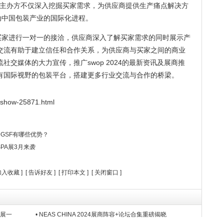
主办方不仅深入挖掘买家需求，为供应商提供生产痛点解决方
动中国包装产业的国际化进程。
与买家进行一对一的接洽，供应商深入了解买家需求的同时展示产
交流有助于建立信任和合作关系，为供应商与买家之间的商业
交媒体的大力宣传，推广swop 2024的最新资讯及展商推
有国际视野的包装平台，搭建更多行业交流与合作的桥梁。
/show-25871.html
GSF有哪些优势？
PA展3月来袭
加入收藏
] [
告诉好友
] [
打印本文
] [
关闭窗口
]
饰展一
• NEAS CHINA 2024展商阵容+论坛合集重磅揭晓