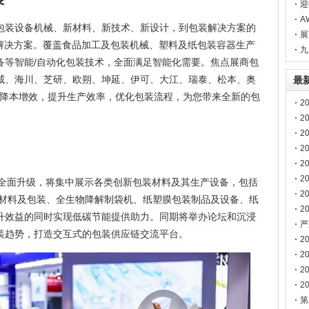
您
迎
湾
A
包装设备机械、新材料、新技术、新设计，到包装解决方案的
展
面的解决方案。覆盖食品加工及包装机械、塑料及纸包装容器生产
热
九
备等智能/自动化包装技术，全面满足智能化需要。焦点展商包
威、海川、芝研、欧朔、坤延、伊可、大江、瑞泰、松本、奥
最
降本增效，提升生产效率，优化包装流程，为您带来全新的包
2
2
2
2
博
2
2
”专区全面升级，将集中展示各类创新包装材料及其生产设备，包括
2
解材料及包装、全生物降解制袋机、纸塑膜包装制品及设备、纸
2
升效益的同时实现低碳节能提供助力。同期将举办论坛和沉浸
南
严
装趋势，打造交互式的包装供应链交流平台。
声
2
2
2
2
第