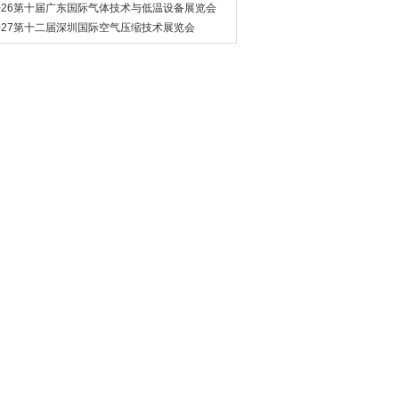
管道展览会
026第十届广东国际气体技术与低温设备展览会
027第十二届深圳国际空气压缩技术展览会