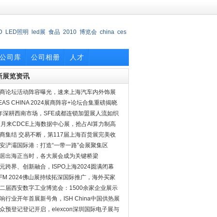
D
LED照明
led展
食品
2010
博览会
china
ces
会
公司库
公司相册
人才
新展览资讯
商论坛活动阵容曝光，速来上海汽车内外饰展
探究竟
EAS CHINA 2024展商阵容+论坛合集重磅揭晓
年深耕西南市场，SFE成都连锁加盟展人流如织
2月来CDCE上海数据中心展，抢占AI算力制高
商集结 交易不断，第117届上海百货展完美收
安浐灞国际港：打造“一带一路”会展聚集区
居出海正当时，各大展会成为关键桥梁
元跨界、创新融合，ISPO上海2024圆满闭幕
PFM 2024佛山展持续拓深国际推广，海外买家
约
二届西安数字工业博览会：1500余家企业展示
实力
响行业开年首展新号角，ISH China中国供热展
档二月
众预登记登记开启，elexcon深圳国际电子展与