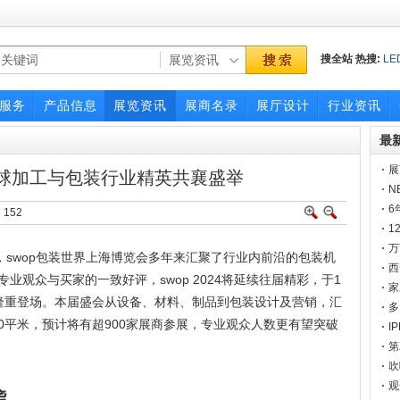
搜全站
热搜:
LE
展会
展会
广交
服务
产品信息
展览资讯
展商名录
展厅设计
行业资讯
最
展
4：全球加工与包装行业精英共襄盛举
一
N
6
：
152
1
点
万
swop包装世界上海博览会多年来汇聚了行业内前沿的包装机
官
西
业观众与买家的一致好评，swop 2024将延续往届精彩，于1
家
心隆重登场。本届盛会从设备、材料、制品到包装设计及营销，汇
多
00平米，预计将有超900家展商参展，专业观众人数更有望突破
I
邀
第
硬
吹
定
观
袭