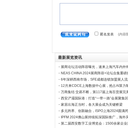
最新展览资讯
展商论坛活动阵容曝光，速来上海汽车内外
一探究竟
NEAS CHINA 2024展商阵容+论坛合集重
6年深耕西南市场，SFE成都连锁加盟展人
12月来CDCE上海数据中心展，抢占AI算力
点
万商集结 交易不断，第117届上海百货展完
官
西安浐灞国际港：打造“一带一路”会展聚集
家居出海正当时，各大展会成为关键桥梁
多元跨界、创新融合，ISPO上海2024圆满
IPFM 2024佛山展持续拓深国际推广，海外
邀约
第二届西安数字工业博览会：1500余家企业