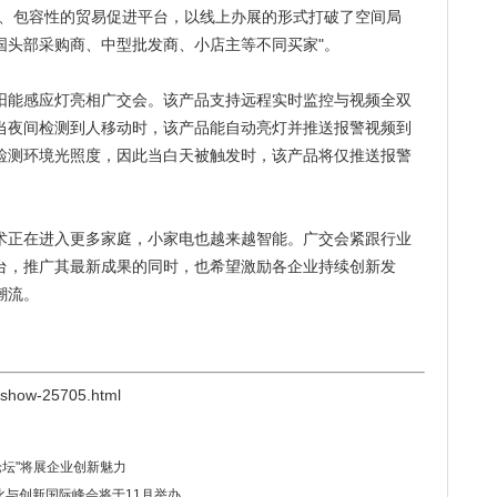
化、包容性的贸易促进平台，以线上办展的形式打破了空间局
国头部采购商、中型批发商、小店主等不同买家"。
能感应灯亮相广交会。该产品支持远程实时监控与视频全双
当夜间检测到人移动时，该产品能自动亮灯并推送报警视频到
检测环境光照度，因此当白天被触发时，该产品将仅推送报警
正在进入更多家庭，小家电也越来越智能。广交会紧跟行业
台，推广其最新成果的同时，也希望激励各企业持续创新发
潮流。
/show-25705.html
峰论坛"将展企业创新魅力
化与创新国际峰会将于11月举办