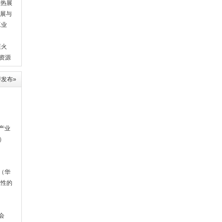
供热展
子展与
工业
展火
资源
发布»
产业
7）
（华
立性的
会