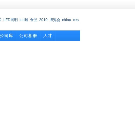
D
LED照明
led展
食品
2010
博览会
china
ces
会
公司库
公司相册
人才