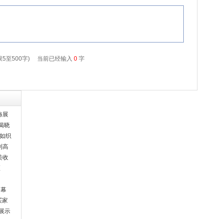
饰展
磅揭晓
流如织
制高
美收
区
闭幕
买家
展示