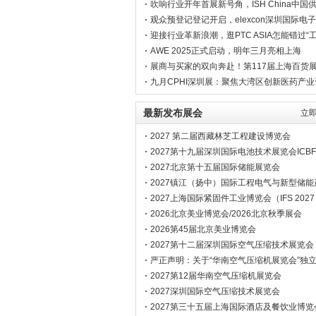
硬实力
吹响行业开年首展新号角，ISH China中国
定档二月
观众预登记登记开启，elexcon深圳国际电
您8月相见
迎接行业革新浪潮，逛PTC ASIA怎能错过“
湾”？
AWE 2025正式启动，明年三月亮相上海
展商与买家的双向奔赴！第117届上海百货
热进行中
九月CPHI深圳展：聚焦大湾区创新医药产业
最新发布展会
立即
2027 第二届西藏林芝工程建设博览会
2027第十九届深圳国际电池技术展览会ICBF
2027北京第十五届国际储能展览会
2027镇江（扬中）国际工程电气与新型储能
博览会
2027上海国际紧固件工业博览会（IFS 202
2026北京美业博览会/2026北京秋季展会
2026第45届北京美业博览会
2027第十二届深圳国际空气压缩技术展览会
南空压机展会）
严正声明：关于“华南空气压缩机展览会”独
声明
2027第12届华南空气压缩机展览会
2027深圳国际空气压缩技术展览会
2027第三十五届上海国际酒店及餐饮业博览