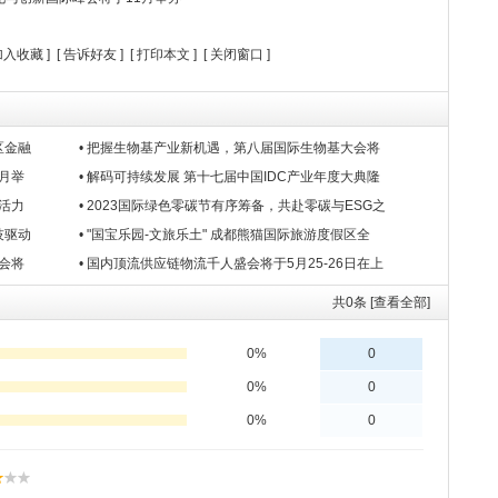
加入收藏
] [
告诉好友
] [
打印本文
] [
关闭窗口
]
区金融
• 把握生物基产业新机遇，第八届国际生物基大会将
3月举
• 解码可持续发展 第十七届中国IDC产业年度大典隆
展活力
• 2023国际绿色零碳节有序筹备，共赴零碳与ESG之
技驱动
• "国宝乐园-文旅乐土" 成都熊猫国际旅游度假区全
大会将
• 国内顶流供应链物流千人盛会将于5月25-26日在上
共
0
条 [查看全部]